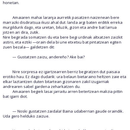
honetan.
Amaiaren mahai laranja aurretik pasatzen naizenean bere
marrazki disdiratsua ikusi ahal dut: landa argi baten erditik erreka
murgildurik dago, eta uretan, biluzik, gizon eta andre bat larrua
jotzen ari dira, zutik.
Nire begirada somatzen du eta bere begi urdinak altxatzen zaizkit
astiro, eta eztiki —orain dela bi une etxetxu bat pintatzean egiten
zuen bezala— galdetzen dit:
— Gustatzen zaizu, andereño? Ake bai?
Nire sorpresa ez igartzearren berriz begiratzen dut paisaia
erotiko hau. Ez dago dudarik: ura belaun bietaraino heltzen zaie eta
elkar laztantzen duten bitartean gizonaren zakil izugarriak
andrearen sabel gardena zeharkatzen du.
Amaiaren begiek lasai jarraitu arren betertzean malizia pittin
bat igarri diot.
— Noski gustatzen zaidala! Baina udaberrian gaude oraindik.
Uda gero helduko zaizue.