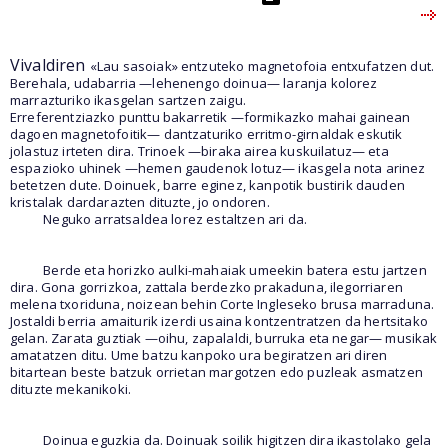
Vivaldiren
«Lau sasoiak» entzuteko magnetofoia entxufatzen dut.
Berehala, udabarria —lehenengo doinua— laranja kolorez
marrazturiko ikasgelan sartzen zaigu.
Erreferentziazko punttu bakarretik —formikazko mahai gainean
dagoen magnetofoitik— dantzaturiko erritmo-girnaldak eskutik
jolastuz irteten dira. Trinoek —biraka airea kuskuilatuz— eta
espazioko uhinek —hemen gaudenok lotuz— ikasgela nota arinez
betetzen dute. Doinuek, barre eginez, kanpotik bustirik dauden
kristalak dardarazten dituzte, jo ondoren.
Neguko arratsaldea lorez estaltzen ari da.
Berde eta horizko aulki-mahaiak umeekin batera estu jartzen
dira. Gona gorrizkoa, zattala berdezko prakaduna, ilegorriaren
melena txoriduna, noizean behin Corte Ingleseko brusa marraduna.
Jostaldi berria amaiturik izerdi usaina kontzentratzen da hertsitako
gelan. Zarata guztiak —oihu, zapalaldi, burruka eta negar— musikak
amatatzen ditu. Ume batzu kanpoko ura begiratzen ari diren
bitartean beste batzuk orrietan margotzen edo puzleak asmatzen
dituzte mekanikoki.
Doinua eguzkia da. Doinuak soilik higitzen dira ikastolako gela