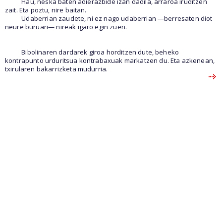
Hau, neska baten adierazbide izan dadila, arraroa iruditzen
zait. Eta poztu, nire baitan.
Udaberrian zaudete, ni ez nago udaberrian —berresaten diot
neure buruari— nireak igaro egin zuen.
Bibolinaren dardarek giroa horditzen dute, beheko
kontrapunto urduritsua kontrabaxuak markatzen du. Eta azkenean,
txirularen bakarrizketa mudurria.