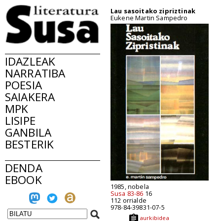
Lau sasoitako zipriztinak
Eukene Martin Sampedro
IDAZLEAK
NARRATIBA
POESIA
SAIAKERA
MPK
LISIPE
GANBILA
BESTERIK
DENDA
EBOOK
1985, nobela
Susa 83-86
16
112 orrialde
978-84-39831-07-5
aurkibidea