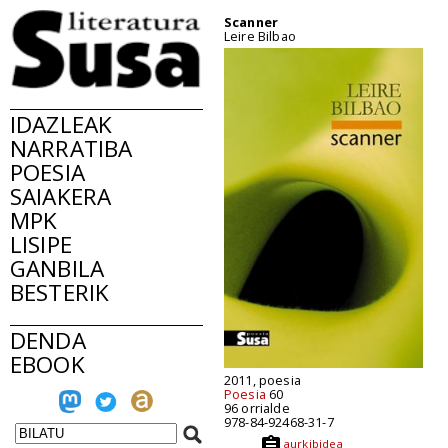
Scanner
Leire Bilbao
IDAZLEAK
NARRATIBA
POESIA
SAIAKERA
MPK
LISIPE
GANBILA
BESTERIK
DENDA
EBOOK
2011, poesia
Poesia
60
96 orrialde
978-84-92468-31-7
aurkibidea