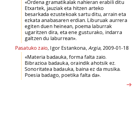
«Ordena gramatikalak nahieran erabili ditu
Etxartek, jauziak eta hitzen arteko
besarkada ezustekoak sartu ditu, arrain eta
ezkata anabasaren erdian. Liburuak aurrera
egiten duen heinean, poema laburrak
ugaritzen dira, eta ene gusturako, indarra
galtzen du laburrean».
Pasatuko zaio
, Igor Estankona,
Argia
, 2009-01-18
«Materia badauka, forma falta zaio.
Bibrazioa badauka, oraindik ahotsik ez.
Sonoritatea badauka, baina ez da musika.
Poesia badago, poetika falta da».