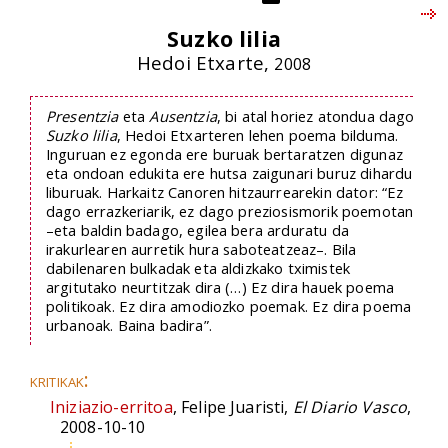
Suzko lilia
Hedoi Etxarte,
2008
Presentzia
eta
Ausentzia
, bi atal horiez atondua dago
Suzko lilia
, Hedoi Etxarteren lehen poema bilduma.
Inguruan ez egonda ere buruak bertaratzen digunaz
eta ondoan edukita ere hutsa zaigunari buruz dihardu
liburuak. Harkaitz Canoren hitzaurrearekin dator: “Ez
dago errazkeriarik, ez dago preziosismorik poemotan
–eta baldin badago, egilea bera arduratu da
irakurlearen aurretik hura saboteatzeaz–. Bila
dabilenaren bulkadak eta aldizkako tximistek
argitutako neurtitzak dira (…) Ez dira hauek poema
politikoak. Ez dira amodiozko poemak. Ez dira poema
urbanoak. Baina badira”.
kritikak:
Iniziazio-erritoa
, Felipe Juaristi,
El Diario Vasco
,
2008-10-10