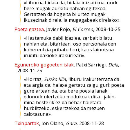
«Liburua bidaia da, bidaia iniziatikoa, nork
bere mugak aurkitu nahian egitekoa.
Gertatzen da hogeita bi urtez mugak
ikusezinak direla, ia mugagabeak direlako».
Poeta gaztea
, Javier Rojo,
El Correo
, 2008-10-25
«Haztamuka dabil idazlea, zerbait bilatu
nahian eta, bitartean, oso pertsonala den
koherentzia pribatu hori, kaos lainotsua
iruditu dakioke irakurleari».
Eguneroko gogoeten islak
, Patxi Sarriegi,
Deia
,
2008-11-25
«Hortaz,
Suzko lilia
, liburu irakurterraza da
eta argia da, halaxe gertatu zaigu guri; poeta
gure artean da, eta bere poesia lanak
edonork ulertzeko modukoak dira... jakin-
mina besterik ez da behar haietara
hurbiltzeko, eskertzekoa da mezuen
xalotasuna».
Txinpartak
, Ion Olano,
Gara
, 2008-11-28