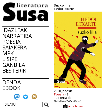
Suzko lilia
Hedoi Etxarte
IDAZLEAK
NARRATIBA
POESIA
SAIAKERA
MPK
LISIPE
GANBILA
BESTERIK
DENDA
EBOOK
2008, poesia
Poesia
49
104 orrialde
978-84-92468-02-7
aurkibidea