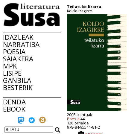
Teilatuko lizarra
Koldo Izagirre
IDAZLEAK
NARRATIBA
POESIA
SAIAKERA
MPK
LISIPE
GANBILA
BESTERIK
DENDA
EBOOK
2006, kantuak
Poesia
44
120 orrialde
978-84-95511-81-2
aurkibidea