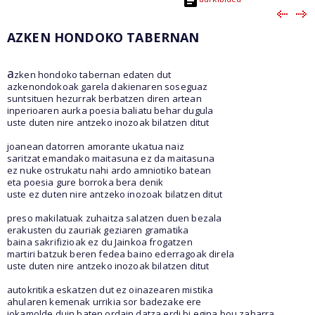
AZKEN HONDOKO TABERNAN
a
zken hondoko tabernan edaten dut
azkenondokoak garela dakienaren soseguaz
suntsituen hezurrak berbatzen diren artean
inperioaren aurka poesia baliatu behar dugula
uste duten nire antzeko inozoak bilatzen ditut
joanean datorren amorante ukatua naiz
saritzat emandako maitasuna ez da maitasuna
ez nuke ostrukatu nahi ardo amniotiko batean
eta poesia gure borroka bera denik
uste ez duten nire antzeko inozoak bilatzen ditut
preso makilatuak zuhaitza salatzen duen bezala
erakusten du zauriak geziaren gramatika
baina sakrifizioak ez du Jainkoa frogatzen
martiri batzuk beren fedea baino ederragoak direla
uste duten nire antzeko inozoak bilatzen ditut
autokritika eskatzen dut ez oinazearen mistika
ahularen kemenak urrikia sor badezake ere
jokamolde duin baten ordain datza erdi bi egina bou zaharra