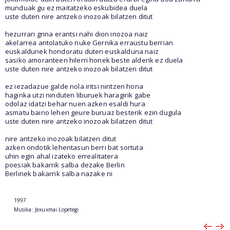
munduak gu ez maitatzeko eskubidea duela
uste duten nire antzeko inozoak bilatzen ditut
hezurrari grina erantsi nahi dion inozoa naiz
akelarrea antolatuko nuke Gernika erraustu berrian
euskaldunek hondoratu duten euskalduna naiz
sasiko amoranteen hilerri honek beste alderik ez duela
uste duten nire antzeko inozoak bilatzen ditut
ez iezadazue galde nola iritsi nintzen hona
haginka utzi ninduten liburuek haragirik gabe
odolaz idatzi behar nuen azken esaldi hura
asmatu baino lehen geure buruaz besterik ezin dugula
uste duten nire antzeko inozoak bilatzen ditut
nire antzeko inozoak bilatzen ditut
azken ondotik lehentasun berri bat sortuta
uhin egin ahal izateko errealitatera
poesiak bakarrik salba dezake Berlin
Berlinek bakarrik salba nazake ni
1997
Musika: Jexuxmai Lopetegi