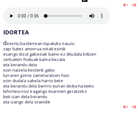
IDORTEA
d
esertu bazterrean topatuko nauzu
zapi batez amorrua estali ezinik
esango dizut gabeziak baino ez ditudala biltzen
zerbaiten fruituak balira bezala
eta berandu dela
ezin naizela besterik gabe
lurraren gorria zainetaratzen hasi
ezin dudala sabela harriz bete
eta berandu dela berriro euriari deika hasteko
lehortea noiz iragango itxaroten geratzeko
beti izan dela berandu
eta izango dela oraindik