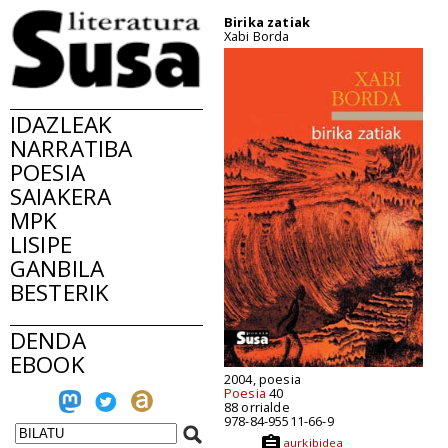
Birika zatiak
Xabi Borda
IDAZLEAK
NARRATIBA
POESIA
SAIAKERA
MPK
LISIPE
GANBILA
BESTERIK
DENDA
EBOOK
2004, poesia
Poesia
40
88 orrialde
978-84-95511-66-9
aurkibidea