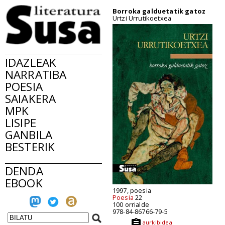
Borroka galduetatik gatoz
Urtzi Urrutikoetxea
IDAZLEAK
NARRATIBA
POESIA
SAIAKERA
MPK
LISIPE
GANBILA
BESTERIK
DENDA
EBOOK
1997, poesia
Poesia
22
100 orrialde
978-84-86766-79-5
aurkibidea