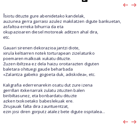
I
siotu dituzte gure abenidetako kandelak,
auzunea gerra garraisi azulez makilatzen digute barikuetan,
asfaltoa erreka bihurria da eta
okupazioaren diesel motoreak aditzen ahal dira,
etc.
Gauari sirenen dekorazioa jantzi diote,
xirula keltiarren notek torturapean zizelaturiko
poemaren malkoak xukatu dituzte.
Zuzen ibiltzea ez dela haizu oroitarazten diguten
baletara ohituegi gaude beharbada
«Zalantza gabeko gogoeta duk, adiskidea», etc.
Kaligrafia ederrenarekin osatu dut zure izena
gerrillari itxkeriarrak zulatu zituzten balen
biribiltasunez, eta bonbardatu dituzte
azken txokoetako babeslekuak ere.
Zirujauak falta dira zaurituentzat,
ezin josi diren gorputz atalez bete digute ospitalea...