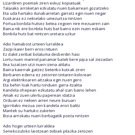
Lizardiren poemak ziren eskuz kopiatuak
Talaiako arroketan ezkutatu nuen bakarrean gozatzeko
Eta uda hartako ilunabarretan garratz egin nuen negar
Euskaraz ez nekielako umezurtza nintzen
Portua bonbila hutsez betea zegoen nire mezuaren zain
Baina nik ere bonbila huts bat baino ezin nuen eskaini
Bonbila huts bat nintzen uretara uzkur
Adio hamabost urteen lurraldea
Zazpi kaier berri erosi nituen
Ez dakit zenbat bolaluma desberdin hasi
Lortu nuen marinel panamar batek bere pipa sal ziezadan
Ilea luzatzen utzi nuen izena aldatu
Baina kaierrak gatzez beteriko kutxak ziren
Berbaren ederra ez zetorren tintaren kolorean
Argi elektrikoaren aitzakia egin nuen gero
Eta behin loak hartu ninduen garra itzalita
Kandela ohepean ezkutatu ahal izan baino lehen
Amak ez zuen ulertu paperean idatzia
Orduan ez nekien arren neure buruari
Igorritako mezua zen kandela erori balitz
Mantek su hartuko zuketen
Bizia arriskatu nuen berbagatik poeta nintzen
Adio hogei urteen lurraldea
Senekozuloko laiotzean txibiak pilazka zetozen