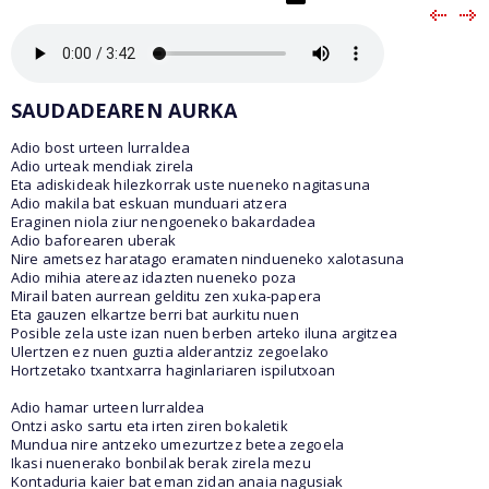
SAUDADEAREN AURKA
Adio bost urteen lurraldea
Adio urteak mendiak zirela
Eta adiskideak hilezkorrak uste nueneko nagitasuna
Adio makila bat eskuan munduari atzera
Eraginen niola ziur nengoeneko bakardadea
Adio baforearen uberak
Nire ametsez haratago eramaten nindueneko xalotasuna
Adio mihia atereaz idazten nueneko poza
Mirail baten aurrean gelditu zen xuka-papera
Eta gauzen elkartze berri bat aurkitu nuen
Posible zela uste izan nuen berben arteko iluna argitzea
Ulertzen ez nuen guztia alderantziz zegoelako
Hortzetako txantxarra haginlariaren ispilutxoan
Adio hamar urteen lurraldea
Ontzi asko sartu eta irten ziren bokaletik
Mundua nire antzeko umezurtzez betea zegoela
Ikasi nuenerako bonbilak berak zirela mezu
Kontaduria kaier bat eman zidan anaia nagusiak