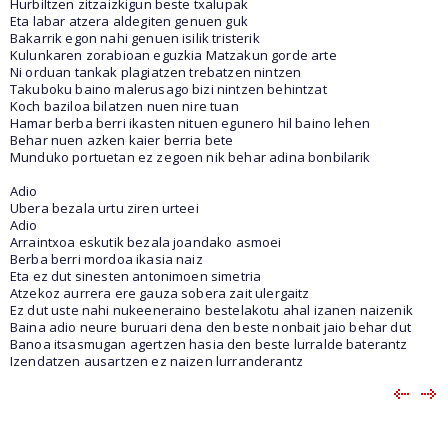
Hurbiltzen zitzaizkigun beste txalupak
Eta labar atzera aldegiten genuen guk
Bakarrik egon nahi genuen isilik tristerik
Kulunkaren zorabioan eguzkia Matzakun gorde arte
Ni orduan tankak plagiatzen trebatzen nintzen
Takuboku baino malerusago bizi nintzen behintzat
Koch baziloa bilatzen nuen nire tuan
Hamar berba berri ikasten nituen egunero hil baino lehen
Behar nuen azken kaier berria bete
Munduko portuetan ez zegoen nik behar adina bonbilarik
Adio
Ubera bezala urtu ziren urteei
Adio
Arraintxoa eskutik bezala joandako asmoei
Berba berri mordoa ikasia naiz
Eta ez dut sinesten antonimoen simetria
Atzekoz aurrera ere gauza sobera zait ulergaitz
Ez dut uste nahi nukeeneraino bestelakotu ahal izanen naizenik
Baina adio neure buruari dena den beste nonbait jaio behar dut
Banoa itsasmugan agertzen hasia den beste lurralde baterantz
Izendatzen ausartzen ez naizen lurranderantz