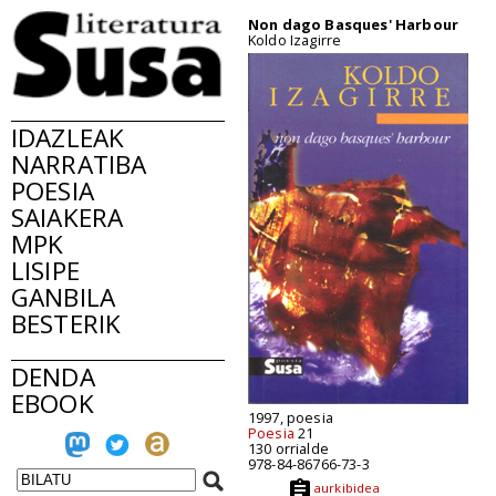
Non dago Basques' Harbour
Koldo Izagirre
IDAZLEAK
NARRATIBA
POESIA
SAIAKERA
MPK
LISIPE
GANBILA
BESTERIK
DENDA
EBOOK
1997, poesia
Poesia
21
130 orrialde
978-84-86766-73-3
aurkibidea