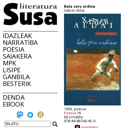
Bala zeru urdina
Xabier Aldai
IDAZLEAK
NARRATIBA
POESIA
SAIAKERA
MPK
LISIPE
GANBILA
BESTERIK
DENDA
EBOOK
1993, poesia
Poesia
16
66 orrialde
978-84-86766-45-0
aurkibidea