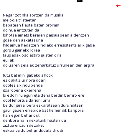
Negar zotinka sortzen da musika
melodia tristeetan
bapatean flauta baten oroimin
doinua entzuten da
bihotza amets beraren paisaiapean aldentzen
gose den askatasuna
hildamua hedatzen inolako erresistentziarik gabe
gorpu gaineko lorea
taupadak oso astiro jaisten dira
euliak
doluaren zelaiak zeharkatuz urrunean den argira
tutu bat mihi gabeko ahotik
ez dakit ziur nora doan
odolez zikindu benda
itxaropena okerrena
bi edo hiru egun eta dena berdin berriro ere
odol lehortua darion lurra
beldur jarrai bera eskaratzean durunditzen
gaur gauen errepide bat hemendik kanpora
han egon behar dut
denbora hain nekaturik hazten da
ziztua entzun dezaket
eskua galdu behar dudala dirudi