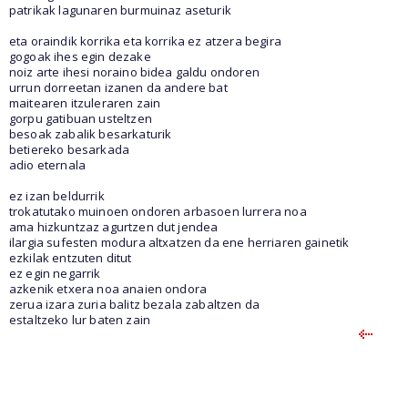
patrikak lagunaren burmuinaz aseturik
eta oraindik korrika eta korrika ez atzera begira
gogoak ihes egin dezake
noiz arte ihesi noraino bidea galdu ondoren
urrun dorreetan izanen da andere bat
maitearen itzuleraren zain
gorpu gatibuan usteltzen
besoak zabalik besarkaturik
betiereko besarkada
adio eternala
ez izan beldurrik
trokatutako muinoen ondoren arbasoen lurrera noa
ama hizkuntzaz agurtzen dut jendea
ilargia sufesten modura altxatzen da ene herriaren gainetik
ezkilak entzuten ditut
ez egin negarrik
azkenik etxera noa anaien ondora
zerua izara zuria balitz bezala zabaltzen da
estaltzeko lur baten zain