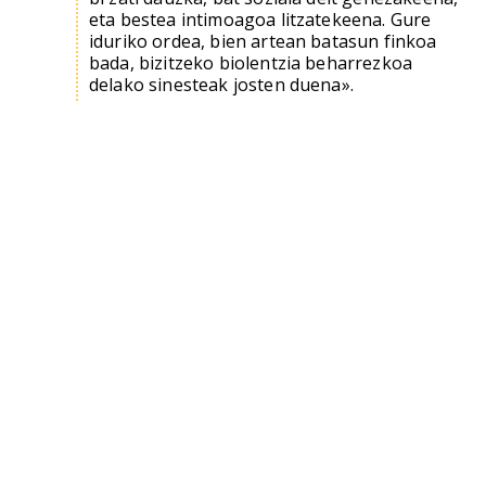
eta bestea intimoagoa litzatekeena. Gure
iduriko ordea, bien artean batasun finkoa
bada, bizitzeko biolentzia beharrezkoa
delako sinesteak josten duena».