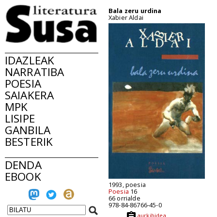
Bala zeru urdina
Xabier Aldai
IDAZLEAK
NARRATIBA
POESIA
SAIAKERA
MPK
LISIPE
GANBILA
BESTERIK
DENDA
EBOOK
1993, poesia
Poesia
16
66 orrialde
978-84-86766-45-0
aurkibidea