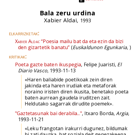
Bala zeru urdina
Xabier Aldai,
1993
elkarrizketak:
Xabier Aldai:
“Poesia mailu bat da eta ezin da bizi
den gizartetik banatu”
(
Euskaldunon Egunkaria
, )
kritikak:
Poeta gazte baten ikuspegia
, Felipe Juaristi,
El
Diario Vasco
, 1993-11-13
«Haren baliabide poetikoak zein diren
jakinda eta haren irudiak eta metaforak
noraino iristen diren ikusita, benetako poeta
baten aurrean gaudela iruditzen zait.
Heldutako sagarrak dirudite poemek».
"Gaztetasunak bai derabila..."
, Itxaro Borda,
Argia
,
1993-11-21
«Leku frangotan irakurri dugunez, bildumak
bi zati dauzka, bat soziala deit genezakeena,