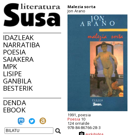
Malezia sorta
Jon Arano
IDAZLEAK
NARRATIBA
POESIA
SAIAKERA
MPK
LISIPE
GANBILA
BESTERIK
DENDA
EBOOK
1991, poesia
Poesia
10
124 orrialde
978-84-86766-28-3
aurkibidea