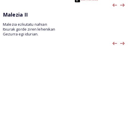
Malezia II
Malezia ezkutatu nahian
Itxurak gorde ziren lehenikan
Gezurra egi idurian.