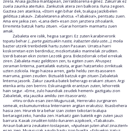
zirela. Anaia gaztea mantapean, zerraldoarena eginez. Zakurrak ez
zuela zaunka atertuko. Zankutsik atera zen balkoira. Iluna zegoen.
Gaztea zen atarikoa, «Etorri egin bihar dek, txalupa Jaizkibelen
gelditua zakau!». Zabaletarena ahotsa. «Tabakoa!», pentsatu zuen.
Ama ere jaikia zen. «Lana det!» esan zion janztera zihoalarik.
Erreminta batzuk hartu zituen. «Garai hontan!» marmartu zuen
amak.
Zabaleta ere isilik, hegoa sargori. Ez zuten karabinerorik
topatu behar
(...parte gaiztuakin naste, irabazten dala uste...),
moila
bazter utzirik trenbidetik hartu zuten Pasaian. Urratsa harri
koskorretan ezin berdinduz, mozkortutako marinelak ziruditen.
Izerdi batean ekin zioten Lezotik gora. Bidezidorrak orbel errekak
ziren. Zabaleta maiz gelditzen zen, tu egiten zuen. Ahuspez
zeraman linterna, pantailatik eutsita, argiari hatzarteko zirrikituak
uzten zizkiola. Hego haizea arren, garbi heldu zen itsasoaren
marruma, goien zeuden. Biztualdi batzuk egin zituen Zabaletak
linterna jasorik. Zakur zaunka batek beherago erakarri zituen. Argi
etenka aritu zen berriro. Eskuinagotik erantzun zuten, lehorretik
hain segur. «Erne, zulo haundiak zeudek hemen!» gaztigatu zion
Zabaletak, eta jauzika amildu zen itsasorantz.
«Hiru ordu!» esan zien Muguruzak, Herrerako zurginaren
semeak, eskumuturrekoa linternaren argitan erakutsiz. Itsasbehera
hasia zen. Hirurek tira behar izan zioten txikotari txalupa
bertaragotzeko, handia zen. Harkaitz gain batetik egin zuten jauzi
barrura. Kaxak ziruditen toldo ilunaren azpikoek, «Tabakoa!».
Arraun bakarra zeukaten tostapean, «Apuilean juten ahal zinazten!»
esan zien. Muguruzak agudo hartu zion buelta, «Eskuekin ziatuz