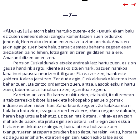
—7—
«Aberastuta
etorri balitz hartuko zuten!» edo «Dirurik ekarri balu
ez zuten semeordekoa izango!» komentatzen zuen ordurako
jendeak, Herrerako dendan entzuna zela zion arrebak. Amak ere
jakin egingo zuen berehala, zerbait asmatu beharra zegoen esan
ziezaioten baino lehen, lotsagarri ari ziren gelditzen hala ere.
Amaran ibiltzen omen zen.
Pension Euskaldunako etxekoandreak latz hartu zuen, ez zion
gauza handirik argitu. Kliente asko zituen hark, bazuen nahikoa
lana inori pausoa neurtzen ibili gabe. Eta ea zer zen, hainbeste
galdera. Kalera jaitsi zen. Zer duda egin, Euskaldunako klientea izan
behar zuen. Eta zintzo ordaintzen zuen, antza. Easotik eskuin hartu
zuen, tabernetara. Ilunabarra zen, egarritua zegoen.
Kartetan ari zen. Bizkarrean ukitu zion, eta baiki, itzuli zenean
artabizarrezko bibote luzeek eta kokospeko painuelo gorriak
indiano esaten zioten hari. Zaharkiturik zegoen. Zu halakoa eta ni
halakoa bota zion, ezagutu zuen berak ere, «Ama negarrez dakau!»,
haren begi urtsuei behatuz. Ez zuen hitzik atera, «Pika!» esan zion
mahaikide batek, eta jiratu egin zen ostera. «Eh!» egin zion eskua
bizkarrean tinkatuz oraingoan, baina atzera bultzatu zuen
txangurruaren atzaparra zirudien beso iletsu harekin. «Aizu, hortara
ez degu ezer bihar!», eta irten egin zen. Gizonezko talde asko