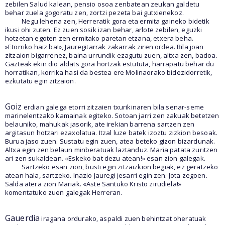
zebilen Salud kalean, pensio osoa zenbatean zeukan galdetu
behar zuela gogoratu zen, zortzi pezeta bai gutxienekoz.
Negu lehena zen, Herreratik gora eta ermita gaineko bidetik
ikusi ohi zuten. Ez zuen sosik izan behar, arlote zebilen, eguzki
hotzetan egoten zen ermitako paretan etzana, etxera beha.
»Etorriko haiz ba!», Jauregitarrak zakarrak ziren ordea. Bila joan
zitzaion bigarrenez, baina urrundik ezagutu zuen, altxa zen, badoa.
Gazteak ekin dio aldats gora hortzak estututa, harrapatu behar du
horratikan, korrika hasi da bestea ere Molinaorako bidezidorretik,
ezkutatu egin zitzaion.
Goiz
erdian galega etorri zitzaien txurikinaren bila senar-seme
marinelentzako kamainak egiteko. Sotoan jarri zen zakuak betetzen
belauniko, mahukak jasorik, ate irekian barrena sartzen zen
argitasun hotzari ezaxolatua. Itzal luze batek izoztu zizkion besoak.
Burua jaso zuen. Sustatu egin zuen, atea beteko gizon bizardunak.
Altxa egin zen belaun minberatuak laztanduz. Maria patata zuritzen
ari zen sukaldean. «Eskeko bat dezu atean!» esan zion galegak.
Sartzeko esan zion, busti egin zitzaizkion begiak, ez geratzeko
atean hala, sartzeko. Inazio Jauregi jesarri egin zen. Jota zegoen.
Salda atera zion Mariak. «Aste Santuko Kristo zirudiela!»
komentatuko zuen galegak Herreran.
Gauerdia
iragana ordurako, aspaldi zuen behintzat oheratuak