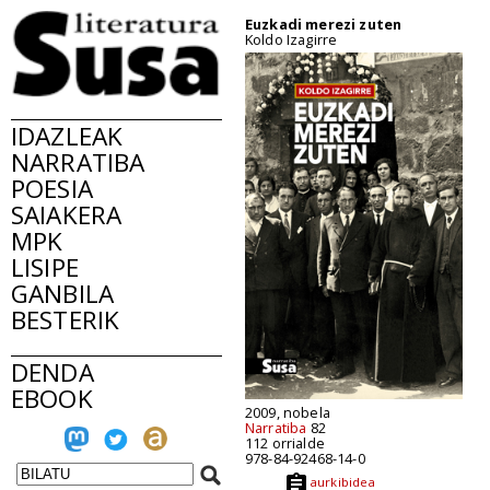
Euzkadi merezi zuten
Koldo Izagirre
IDAZLEAK
NARRATIBA
POESIA
SAIAKERA
MPK
LISIPE
GANBILA
BESTERIK
DENDA
EBOOK
2009, nobela
Narratiba
82
112 orrialde
978-84-92468-14-0
aurkibidea