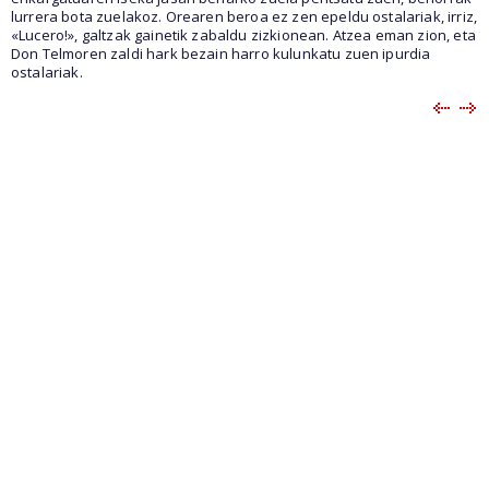
lurrera bota zuelakoz. Orearen beroa ez zen epeldu ostalariak, irriz,
«Lucero!», galtzak gainetik zabaldu zizkionean. Atzea eman zion, eta
Don Telmoren zaldi hark bezain harro kulunkatu zuen ipurdia
ostalariak.