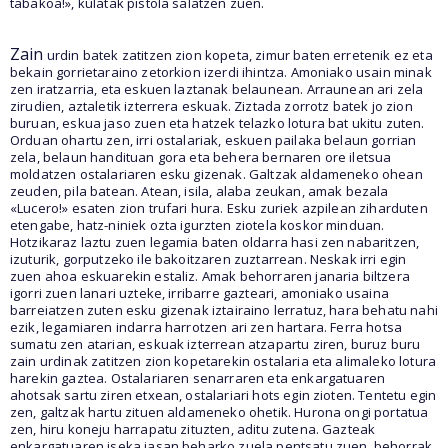
tabakoa!», kulatak pistola salatzen zuen.
Zain
urdin batek zatitzen zion kopeta, zimur baten erretenik ez eta
bekain gorrietaraino zetorkion izerdi ihintza. Amoniako usain minak
zen iratzarria, eta eskuen laztanak belaunean. Arraunean ari zela
zirudien, aztaletik izterrera eskuak. Ziztada zorrotz batek jo zion
buruan, eskua jaso zuen eta hatzek telazko lotura bat ukitu zuten.
Orduan ohartu zen, irri ostalariak, eskuen pailaka belaun gorrian
zela, belaun handituan gora eta behera bernaren ore iletsua
moldatzen ostalariaren esku gizenak. Galtzak aldameneko ohean
zeuden, pila batean. Atean, isila, alaba zeukan, amak bezala
«Lucero!» esaten zion trufari hura. Esku zuriek azpilean ziharduten
etengabe, hatz-niniek ozta igurzten ziotela koskor minduan.
Hotzikaraz laztu zuen legamia baten oldarra hasi zen nabaritzen,
izuturik, gorputzeko ile bakoitzaren zuztarrean. Neskak irri egin
zuen ahoa eskuarekin estaliz. Amak behorraren janaria biltzera
igorri zuen lanari uzteke, irribarre gazteari, amoniako usaina
barreiatzen zuten esku gizenak iztairaino lerratuz, hara behatu nahi
ezik, legamiaren indarra harrotzen ari zen hartara. Ferra hotsa
sumatu zen atarian, eskuak izterrean atzapartu ziren, buruz buru
zain urdinak zatitzen zion kopetarekin ostalaria eta alimaleko lotura
harekin gaztea. Ostalariaren senarraren eta enkargatuaren
ahotsak sartu ziren etxean, ostalariari hots egin zioten. Tentetu egin
zen, galtzak hartu zituen aldameneko ohetik. Hurona ongi portatua
zen, hiru koneju harrapatu zituzten, aditu zutena. Gazteak
enkargatuaren iseka jasan beharko zuela pentsatu zuen, behorrak