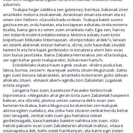
azkarro!».
Txalupa hogei zaldikoa zen gutxienez, berritua, bakanak ziren
arrankeko motorra zeukatenak. Arrankeari eman eta eman eta ez
omen zion heltzen. «Gasoila badu ordea!». Txalupa batek susmo
gaiztoa eman, ordu haietan, eta kostapean ezkutatu zirela motorra
itzalita, baina gero ez omen zuen arrankatu nahi. Egia zen, han ez
zen indarrik iristen kontaktoreetara. Motorra askatu zuen kotoi
koipetsuan bildutako linternapean. «Konponduko al dek?», lanean
ari zelarik alukeriak entzun beharra, «Erne, zulo haundiak zeudek
hemen hi eta hire kajak gordetzeko ni esnatzera etorri be!» esan
zion burua jasotzeke. Baina Zabaleta Herrerakoa zen «Eta txalupa,
zer egin behar genin txaluparekin, bizkarrean hartu?».
Eskobiletako ikatza hauts eginik zeukan. «Kobre puska bat,
latoia, burnia, zeozer!». Aparejuak aurkitu zituen Muguruzak. Zatitu
egin zuen beruna labanarekin, arrankeko motorraren goiko aldean
ahokatu zituen. «Emaiok aber!» agindu zion Zabaletari. Logaleak
erreta zegoen.
Langarra hasi zuen, bazetozen Pasaiako txintxorroak
txipiroietara. «Ailegatuko ahal gera!» bota zuen Zabaletak hasperen
batean, eta «Etzekit, plomoa urtzen xamurra dek!» esan zien
benetan kezkatua, baina Muguruza bozkariotan zen txalupak
aitzina egiten zuelakoz, eta zirika hasi zitzaion zenbat kendu behar
zien lanagatik, zenbat nahi zuen gau hartakoa isilean
gordetzeagatik, kaxa haietako batekin nahikoa ote zuen. «Utzi
hakiok pakian!» esan zuen Zabaletaren ahotsak maltzur, «Haure
sotanapekua dek, baño eztek harrikariya!», eta barre egin zioten