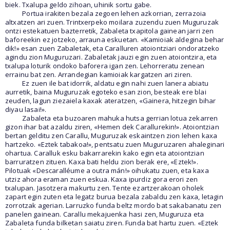
biek. Txalupa geldo zihoan, uhinik sortu gabe.
Portua irakiten bezala zegoen lehen azkorrian, zerrazoia
altxatzen ari zuen. Trintxerpeko moilara zuzendu zuen Muguruzak
ontzi estekatuen bazterretik, Zabaleta txapitola gainean jarri zen
baforeekin ez jotzeko, arrauna eskuetan. «Kamioiak aldegina behar
dik!» esan zuen Zabaletak, eta Caralluren atoiontziari ondoratzeko
agindu zion Muguruzari. Zabaletak jauzi egin zuen atoiontzira, eta
txalupa loturik ondoko baforera igan zen. Lehorreratu zenean
errainu bat zen. Arrandegian kamioiak kargatzen ari ziren.
Ez zuen ile bat idorrik, aldatu egin nahi zuen lanera abiatu
aurretik, baina Muguruzak egoteko esan zion, besteak ere blai
zeuden, lagun ziezaiela kaxak ateratzen, «Gainera, hitzegin bihar
diyau lasai!».
Zabaleta eta buzoaren mahuka hutsa gerrian lotua zekarren
gizon ihar bat azaldu ziren, «Hemen dek Carallurekin!». Atoiontzian
bertan gelditu zen Carallu, Muguruzak eskaintzen zion lehen kaxa
hartzeko. «Eztek tabakoa!», pentsatu zuen Muguruzaren ahaleginari
ohartua. Caralluk esku bakarrarekin kako egin eta atoiontzian
barruratzen zituen. Kaxa bati heldu zion berak ere, «Eztek!».
Pilotuak «Descaralléume a outra mán!» oihukatu zuen, eta kaxa
utziz ahora eraman zuen eskua. Kaxa ipurdiz gora erori zen
txalupan. Jasotzera makurtu zen. Tente ezartzerakoan oholek
zapart egin zuten eta legatz burua bezala zabaldu zen kaxa, letagin
zorrotzak agerian. Larruzko funda beltz mordo bat sakabanatu zen
panelen gainean. Carallu mekajuenka hasi zen, Muguruza eta
Zabaleta funda bilketan saiatu ziren. Funda bat hartu zuen. «Eztek