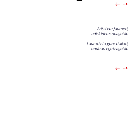
Aritzi eta Jaumeri,
adiskidetasunagatik.
Laurari eta gure ttallari,
ondoan egoteagatik.