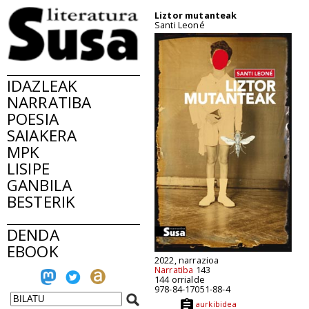
Liztor mutanteak
Santi Leoné
IDAZLEAK
NARRATIBA
POESIA
SAIAKERA
MPK
LISIPE
GANBILA
BESTERIK
DENDA
EBOOK
2022, narrazioa
Narratiba
143
144 orrialde
978-84-17051-88-4
aurkibidea