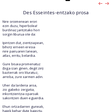
Des Esseintes-entzako prosa
Nire oroimenean erori
ezin duzu, hiperbolea!
burdinaz jantzitako hori
sorgin liburua ote da:
Ipintzen dut, zientziapean,
bihotz erneen eresia
nire pairuaren lanean,
atlas, erritu, belardia.
Gure bisaia promenatuz
(biga izan ginen, degit zin)
bazterrak oro liluratuz,
arreba, zure xarmen adin.
Uher da larderia aroa,
zio gabeko zergatia,
inkontzientzia oparoak
sakontzen duen eguerdia.
Ehun ortzadarren guneak,
haiek behar dute baieztu,