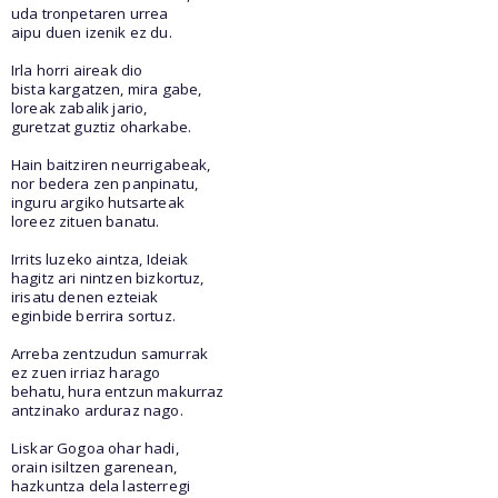
uda tronpetaren urrea
aipu duen izenik ez du.
Irla horri aireak dio
bista kargatzen, mira gabe,
loreak zabalik jario,
guretzat guztiz oharkabe.
Hain baitziren neurrigabeak,
nor bedera zen panpinatu,
inguru argiko hutsarteak
loreez zituen banatu.
Irrits luzeko aintza, Ideiak
hagitz ari nintzen bizkortuz,
irisatu denen ezteiak
eginbide berrira sortuz.
Arreba zentzudun samurrak
ez zuen irriaz harago
behatu, hura entzun makurraz
antzinako arduraz nago.
Liskar Gogoa ohar hadi,
orain isiltzen garenean,
hazkuntza dela lasterregi