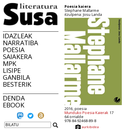
Poesia kaiera
Stephane Mallarme
itzulpena: Josu Landa
IDAZLEAK
NARRATIBA
POESIA
SAIAKERA
MPK
LISIPE
GANBILA
BESTERIK
DENDA
EBOOK
2016, poesia
Munduko Poesia Kaierak
17
64 orrialde
978-84-92468-89-8
aurkibidea