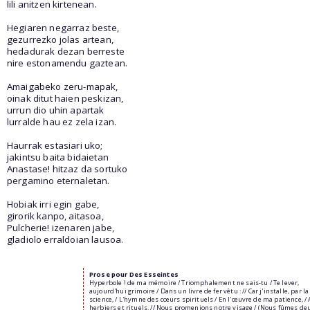
lili anitzen kirtenean.
Hegiaren negarraz beste,
gezurrezko jolas artean,
hedadurak dezan berreste
nire estonamendu gaztean.
Amaigabeko zeru-mapak,
oinak ditut haien peskizan,
urrun dio uhin apartak
lurralde hau ez zela izan.
Haurrak estasiari uko;
jakintsu baita bidaietan
Anastase! hitzaz da sortuko
pergamino eternaletan.
Hobiak irri egin gabe,
girorik kanpo, aitasoa,
Pulcherie! izenaren jabe,
gladiolo erraldoian lausoa.
Prose pour Des Esseintes
Hyperbole ! de ma mémoire / Triomphalement ne sais-tu / Te lever,
aujourd'hui grimoire / Dans un livre de fer vêtu : // Car j'installe, par la
science, / L'hymne des cœurs spirituels / En l'œuvre de ma patience, / 
herbiers et rituels. // Nous promenions notre visage / (Nous fûmes deu