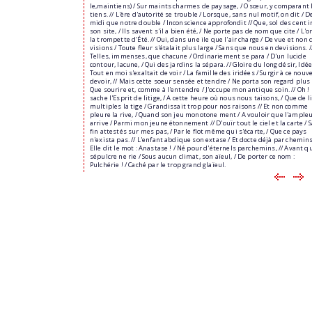
le,maintiens) / Sur maints charmes de paysage, / O sœur, y comparant 
tiens. // L'ère d'autorité se trouble / Lorsque, sans nul motif, on dit / D
midi que notre double / Inconscience approfondit // Que, sol des cent ir
son site, / Ils savent s'il a bien été, / Ne porte pas de nom que cite / L'o
la trompette d'Été. // Oui, dans une ile que l'air charge / De vue et non 
visions / Toute fleur s'étalait plus large / Sans que nous en devisions. /
Telles, immenses, que chacune / Ordinariement se para / D'un lucide
contour, lacune, / Qui des jardins la sépara. // Gloire du long désir, Idée
Tout en moi s'exaltait de voir / La famille des iridées / Surgir à ce nouv
devoir, // Mais cette soeur sensée et tendre / Ne porta son regard plus 
Que sourire et, comme à l'entendre / J'occupe mon antique soin. // Oh !
sache l'Esprit de litige, / A cette heure où nous nous taisons, / Que de l
multiples la tige / Grandissait trop pour nos raisons // Et non comme
pleure la rive, / Quand son jeu monotone ment / A vouloir que l'ample
arrive / Parmi mon jeune étonnement // D'ouïr tout le ciel et la carte / 
fin attestés sur mes pas, / Par le flot même qui s'écarte, / Que ce pays
n'exista pas. // L'enfant abdique son extase / Et docte déjà par chemins
Elle dit le mot : Anastase ! / Né pour d'éternels parchemins, // Avant q
sépulcre ne rie / Sous aucun climat, son aïeul, / De porter ce nom :
Pulchérie ! / Caché par le trop grand glaïeul.