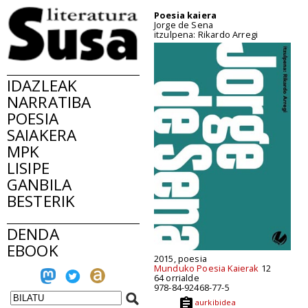
Poesia kaiera
Jorge de Sena
itzulpena: Rikardo Arregi
IDAZLEAK
NARRATIBA
POESIA
SAIAKERA
MPK
LISIPE
GANBILA
BESTERIK
DENDA
EBOOK
2015, poesia
Munduko Poesia Kaierak
12
64 orrialde
978-84-92468-77-5
aurkibidea