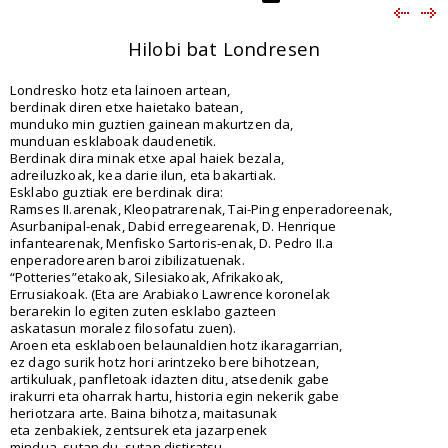
Hilobi bat Londresen
Londresko hotz eta lainoen artean,
berdinak diren etxe haietako batean,
munduko min guztien gainean makurtzen da,
munduan esklaboak daudenetik.
Berdinak dira minak etxe apal haiek bezala,
adreiluzkoak, kea darie ilun, eta bakartiak.
Esklabo guztiak ere berdinak dira:
Ramses II.arenak, Kleopatrarenak, Tai-Ping enperadoreenak,
Asurbanipal-enak, Dabid erregearenak, D. Henrique
infantearenak, Menfisko Sartoris-enak, D. Pedro II.a
enperadorearen baroi zibilizatuenak.
“Potteries”etakoak, Silesiakoak, Afrikakoak,
Errusiakoak. (Eta are Arabiako Lawrence koronelak
berarekin lo egiten zuten esklabo gazteen
askatasun moralez filosofatu zuen).
Aroen eta esklaboen belaunaldien hotz ikaragarrian,
ez dago surik hotz hori arintzeko bere bihotzean,
artikuluak, panfletoak idazten ditu, atsedenik gabe
irakurri eta oharrak hartu, historia egin nekerik gabe
heriotzara arte. Baina bihotza, maitasunak
eta zenbakiek, zentsurek eta jazarpenek
mindua, sutan du, sutan distiratsu