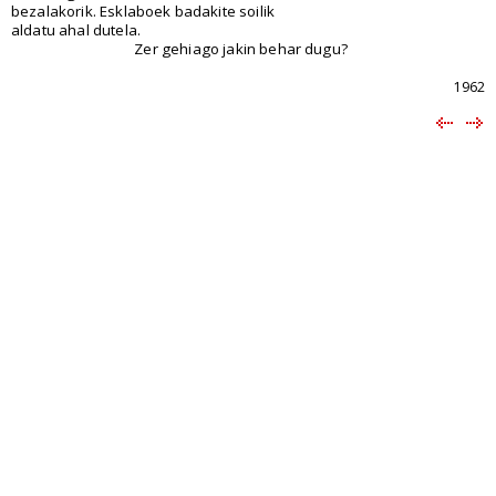
bezalakorik. Esklaboek badakite soilik
aldatu ahal dutela.
Zer gehiago jakin behar dugu?
1962