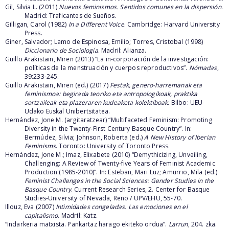
Gil, Silvia L. (2011)
Nuevos feminismos. Sentidos comunes en la dispersión
.
Madrid: Traficantes de Sueños.
Gilligan, Carol (1982)
In a Different Voice
. Cambridge: Harvard University
Press.
Giner, Salvador; Lamo de Espinosa, Emilio; Torres, Cristobal (1998)
Diccionario de Sociología
. Madril: Alianza.
Guillo Arakistain, Miren (2013) “La in-corporación de la investigación:
políticas de la menstruación y cuerpos reproductivos”.
Nómadas
,
39:233-245.
Guillo Arakistain, Miren (ed.) (2017)
Festak, genero-harremanak eta
feminismoa: begirada teoriko eta antropologikoak,
praktika
sortzaileak eta plazeraren kudeaketa kolektiboak
.
Bilbo: UEU-
Udako Euskal Unibertsitatea.
Hernández, Jone M. (argitaratzear) “Multifaceted Feminism: Promoting
Diversity in the Twenty-First Century Basque Country”. In:
Bermúdez, Silvia; Johnson, Roberta (ed.)
A New History of Iberian
Feminisms
. Toronto: University of Toronto Press.
Hernández, Jone M.; Imaz, Elixabete (2010) “Demythicizing, Unveiling,
Challenging: A Review of Twenty-five Years of Feminist Academic
Production (1985-2010)”. In: Esteban, Mari Luz; Amurrio, Mila (ed.)
Feminist Challenges in the Social Sciences: Gender Studies in the
Basque Country
. Current Research Series, 2. Center for Basque
Studies-University of Nevada, Reno / UPV/EHU, 55-70.
Illouz, Eva (2007)
Intimidades congeladas. Las emociones en el
capitalismo
. Madril: Katz.
“Indarkeria matxista. Pankartaz harago ekiteko ordua”.
Larrun
, 204. zka.