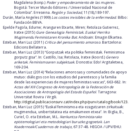
Magdalena (konp.)
Poder y empoderamiento de las mujeres
.
Bogotá: Tercer Mundo Editores / Universidad Nacional de
Colombia”. Erreseina.
Región y Sociedad
, 11(18),189-197.
Durán, María Angeles (1999)
Los costes invisibles de la enfermedad
. Bilbo:
Fundación BBVA.
Epelde Pagola, Edurne; Aranguren Etxarte, Miren; Retolaza Gutierrez,
Iratxe (2015)
Gure Genealogia Feministak. Euskal Herriko
Mugimendu Feministaren Kronika Bat
. Andoain: Emagin Elkartea.
Esteban, Mari Luz (2011)
Crítica del pensamiento amoroso
. Bartzelona:
Edicions Bellaterra.
Esteban, Mari Luz (2013) “Gorputzak eta politika feministak. Feminismoa
gorputz gisa”. In: Castillo, Isa; Retolaza, Iratxe (koord.)
Genero
ariketak. Feminismoaren subjektuak
. Donostia: Edo! Argitaletxea,
169-204.
Esteban, Mari Luz (2014) “Relaciones amorosas y comunidades de apoyo
mutuo: diálogos con los estudios del parentesco y la familia
desde las experiencias de mujeres feministas vascas”, 663-682. In:
Actas del XIII Congreso de Antropología de la Federación de
Asociaciones de Antropología del Estado Español
. Tarragona:
Universitat Rovira i Virgili.
http://digital.publicacionsurv.cat/index.php/purv/catalog/book/123
.
Esteban, Mari Luz (2015) “Euskal feminismoa eta ezagutzaren zirkuituak:
mugimendua, unibertsitatea eta emakumeen etxea”. In: Biglia, B.,
Curiel, O. eta Esteban, M.L.
Ikerkuntza Feministarako
epistemologiari eta metodologiari buruzko gogoetak
.
Lan
Koadernoak/Cuadernos de trabajo
, 67:37-48. HEGOA / UPV/EHU: