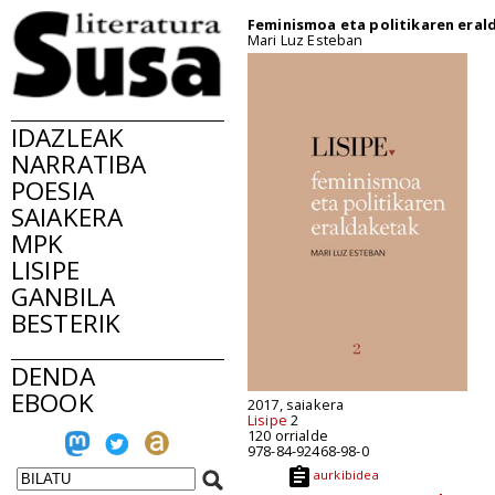
Feminismoa eta politikaren eral
Mari Luz Esteban
IDAZLEAK
NARRATIBA
POESIA
SAIAKERA
MPK
LISIPE
GANBILA
BESTERIK
DENDA
EBOOK
2017, saiakera
Lisipe
2
120 orrialde
978-84-92468-98-0
aurkibidea