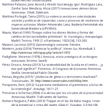
Euskal Herriko Unibertsitatea.
Martínez Palacios, Jone (koord.); Ahedo Gurratxaga, Igor; Rodríguez Lara,
Zuriñe; Suso Mendaza, Alicia (2017)
Innovaciones democráticas
feministas
. Oñati: Dykinson.
Martínez Portugal, Tania (2015)
La violencia sexista en colectividades
sociales y políticas de izquierdas: casos y procesos de resiliencia de
mujeres activistas
. Master Amaierako Lana. Ikasketa Feministak eta
Generokoak Masterra (UPV/EHU).
Mauss, Marcel (1991) “Ensayo sobre los dones. Motivo y forma del
cambio en las sociedades primitivas”. In:
Sociología y Antropología
.
Madril: Tecnos, 1991 [1.a frantsesez, 1923/24], 153-263.
Masson, Lucrecia (2015)
Epistemología rumiante
. Fanzine.
Montero, Justa (2016) “Feminizar la política”.
Viento Sur
, Abenduak 3.
http://vientosur.info/spip.php?article11970
Padiglione, Vincenzo (1978)
L’Amicizia, storia antologica di un bisogno
estraniato
. Erroma: Savelli.
Pérez Orozco, Amaia (2013) “La sostenibilidad de la vida en el centro... ¿y
eso qué significa?”. Ponencia.
IV Congreso de Economía Feminista
.
Sevilla: Universidad Pablo Olavide.
Pernas, Begoña (2015) “¿Violencia de género o terrorismo machista?”.
Trasversales
, 36.
http://www.trasversales.net/t36bp.htm
Porqueres, Enric (2012) “La persona mediadora: el parentesco a la luz de
la cosmología”.
Ankulegi
, 16:11-27.
Precarias a la Deriva (2004)
A la deriva (por los circuitos de la precariedad
femenina)
. Madril: Traficantes de Sueños.
Romero Noguera, Pablo (2013) “Tiqqun en el Sur de Italia: magia, ‘crisis
de la presencia’ y crisis del sujeto clásico”.
Estudios
, 3-3:94-106.