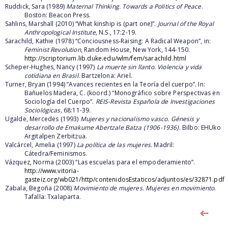
Ruddick, Sara (1989)
Maternal Thinking. Towards a Politics of Peace
.
Boston: Beacon Press.
Sahlins, Marshall (2010) “What kinship is (part one)”.
Journal of the Royal
Anthropological Institute,
N.S., 17:2-19.
Sarachild, Kathie (1978) “Conciousness-Raising: A Radical Weapon”, in:
Feminist Revolution
, Random House, New York, 144-150.
http://scriptorium.lib.duke.edu/wlm/fem/sarachild.html
Scheper-Hughes, Nancy (1997)
La muerte sin llanto. Violencia y vida
cotidiana en Brasil
. Bartzelona: Ariel.
Turner, Bryan (1994)
“Avances recientes en la Teoría del cuerpo”. In:
Bañuelos Madera, C. (koord.) “Monográfico sobre Perspectivas en
Sociología del Cuerpo”.
REIS-Revista Española de Investigaciones
Sociológicas,
68:11-39.
Ugalde, Mercedes (1993)
Mujeres y nacionalismo vasco. Génesis y
desarrollo de Emakume Abertzale Batza (1906-1936)
. Bilbo: EHUko
Argitalpen Zerbitzua.
Valcárcel, Amelia (1997)
La política de las mujeres
. Madril:
Cátedra/Feminismos.
Vázquez, Norma (2003) “Las escuelas para el empoderamiento”.
http://www.vitoria-
gasteiz.org/wb021/http/contenidosEstaticos/adjuntos/es/32871.pdf
Zabala, Begoña (2008)
Movimiento de mujeres. Mujeres en movimiento
.
Tafalla: Txalaparta.