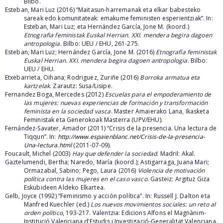
Bilbo.
Esteban, Mari Luz (2016) “Maitasun-harremanak eta elkar babesteko
sareak edo komunitateak: emakume feministen esperientziak”. In:
Esteban, Mari Luz; eta Hernández García, Jone M. (koord.)
Etnografia feministak Euskal Herrian. XXI. mendera begira dagoen
antropologia
. Bilbo: UEU / EHU, 261-275.
Esteban, Mari Luz; Hernández García, Jone M. (2016)
Etnografía feministak
Euskal Herrian. XXI. mendera begira dagoen antropologia
. Bilbo:
UEU / EHU.
Etxebarrieta, Oihana; Rodriguez, Zuriñe (2016)
Borroka armatua eta
kartzelak
. Zarautz: Susa/Lisipe.
Fernandez Boga, Mercedes (2012)
Escuelas para el empoderamiento de
las mujeres: nuevas experiencias de formación y transformación
feminista en la sociedad vasca
. Master Amaierako Lana, Ikasketa
Feministak eta Generokoak Masterra (UPV/EHU).
Fernández-Savater, Amador (2011) “Crisis de la presencia. Una lectura de
Tiqqun”. In:
http://www.espaienblanc.net/Crisis-de-la-presencia-
Una-lectura.html
(2011-07-09).
Foucault, Michel (2003)
Hay que defender la sociedad
. Madril: Akal.
Gaztelumendi, Bertha; Naredo, María (koord.); Astigarraga, Juana Mari;
Ormazabal, Sabino; Pego, Laura (2016)
Violencia de motivación
política contra las mujeres en el caso vasco
. Gasteiz: Argituz Giza
Eskubideen Aldeko Elkartea.
Gelb, Joyce (1992) “Feminismo y acción política”.
In: Russell J. Dalton eta
Manfred Kuechler (ed.)
Los nuevos movimientos sociales: un reto al
orden político
, 193-217. Valentzia: Edicions Alfons el Magnànim-
Institució Valenciana d’Estudis i Investigació-Generalitat Valenciana.