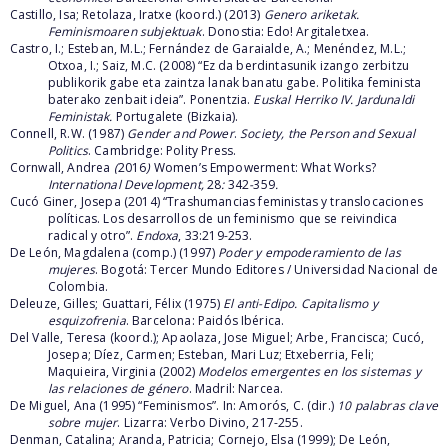
Castillo, Isa; Retolaza, Iratxe (koord.) (2013)
Genero ariketak.
Feminismoaren subjektuak
. Donostia: Edo! Argitaletxea.
Castro, I.; Esteban, M.L.; Fernández de Garaialde, A.; Menéndez, M.L.;
Otxoa, I.; Saiz, M.C. (2008) “Ez da berdintasunik izango zerbitzu
publikorik gabe eta zaintza lanak banatu gabe.
Politika feminista
baterako zenbait ideia”. Ponentzia.
Euskal Herriko IV. Jardunaldi
Feministak.
Portugalete (Bizkaia).
Connell, R.W. (1987)
Gender and Power
.
Society, the Person and Sexual
Politics
. Cambridge: Polity Press.
Cornwall, Andrea
(
2016
)
Women’s Empowerment: What Works?
International Development,
28
:
342
-
359
.
Cucó Giner, Josepa (2014) “Trashumancias feministas y translocaciones
políticas. Los desarrollos de un feminismo que se reivindica
radical y otro”.
Endoxa
, 33:219-253.
De León, Magdalena (comp.) (1997)
Poder y empoderamiento de las
mujeres
. Bogotá: Tercer Mundo Editores / Universidad Nacional de
Colombia.
Deleuze, Gilles; Guattari, Félix (1975)
El anti-Edipo. Capitalismo y
esquizofrenia
. Barcelona: Paidós Ibérica.
Del Valle, Teresa (koord.); Apaolaza, Jose Miguel; Arbe, Francisca; Cucó,
Josepa; Díez, Carmen; Esteban, Mari Luz; Etxeberria, Feli;
Maquieira, Virginia (2002)
Modelos emergentes en los sistemas y
las relaciones de género
. Madril: Narcea.
De Miguel, Ana (1995) “Feminismos”. In: Amorós, C. (dir.)
10 palabras clave
sobre mujer
. Lizarra: Verbo Divino, 217-255.
Denman, Catalina; Aranda, Patricia; Cornejo, Elsa (1999); De León,