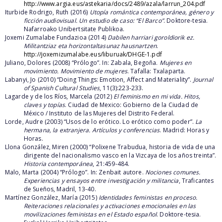
http://www.argia.eus/aste­karia/docs­/2489/­aza­la/larrun_204.pdf
Iturbide Rodrigo, Ruth (2016)
Utopía romántica contemporánea, género y
ficción audiovisual. Un estudio de caso: “El Barco”
. Doktore-tesia.
Nafarroako Unibertsitate Publikoa.
Joxemi Zumalabe Fundazioa (2014)
Dabilen harriari goroldiorik ez.
Militantziaz eta horizontaltasunaz hausnartzen
.
http://joxemizumalabe.eus/liburuak/DHGE-1.pdf
Juliano, Dolores (2008) “Prólogo”. In: Zabala, Begoña.
Mujeres en
movimiento. Movimiento de mujeres
.
Tafalla: Txalaparta.
Labanyi, Jo (2010) “Doing Things: Emotion, Affect and Materiality”.
Journal
of Spanish Cultural Studies
, 11(3):223-233.
Lagarde y de los Ríos, Marcela (2012)
El feminismo en mi vida. Hitos,
claves y topías
. Ciudad de Mexico: Gobierno de la Ciudad de
México / Instituto de las Mujeres del Distrito Federal.
Lorde, Audre (2003) “Usos de lo erótico. Lo erótico como poder”.
La
hermana, la extranjera. Artículos y conferencias
. Madrid: Horas y
Horas.
Llona González, Miren (2000) “Polixene Trabudua, historia de vida de una
dirigente del nacionalismo vasco en la Vizcaya de los años treinta”.
Historia contemporánea
, 21:459-484.
Malo, Marta (2004) “Prólogo”. In: Zenbait autore.
Nociones comunes.
Experiencias y ensayos entre investigación y militancia
, Traficantes
de Sueños, Madril, 13-40.
Martínez González, María (2015)
Identidades feministas en proceso.
Reiteraciones relacionales y activaciones emocionales en las
movilizaciones feministas en el Estado español
. Doktore-tesia.