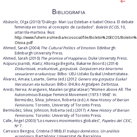
Bibliografia
Abásolo, Olga (2010) “Diálogo: Mari Luz Esteban e Isabel Otxoa. El debate
feminista en torno al concepto de cuidados”.
Boletín ECOS
, 10,
urtarrila-martxoa. Ikus:
http://www.fuhem.es/media/ecosocial/file/Boletin%20ECOS/Bolet
Otxoa.pdf
Ahmed, Sarah (2004)
The Cultural Politics of Emotion
. Edinburgh:
Edinburgh University Press.
Ahmed, Sarah (2010)
The promise of Happiness
. Duke University Press.
Aizpuru Joaristi, Alaitz; Altonaga Begoña, Bakarne (koord.) (2014)
Diskurtsoak, eraikuntzak, gorputzak. Gorputzen eta binarismo
sexualaren eraikuntzaz
.
Bilbo: UEU-Udako Euskal Unibertsitatea.
Álvarez, Amaia; Lasarte, Gema (ed.) (2012
Genero eta gorputza Euskal
literaturan eta kulturan
.
Bilbo: EHUko Argitalpen Zerbitzua.
Aresti, Nerea; Aranguren, Maialen (argitaratzear) “Women above All: The
Autonomous Basque Feminist Movement (1973-1994)”. In:
Bermúdez, Silvia; Johnson, Roberta (ed.)
A New History of Iberian
Feminisms
. Toronto, University of Toronto Press.
Bermúdez, Silvia; Johnson, Roberta (ed.) (2017)
A New History of Iberian
Feminisms
.
Toronto: University of Toronto Press.
Calle, Ángel (2003) “Los nuevos movimientos globales”,
Papeles del CEIC
,
Nº 7.
Carrasco Bengoa, Cristina (1988)
El trabajo doméstico. Un análisis
económico
. Bartzelona: Universitat de Barcelona.