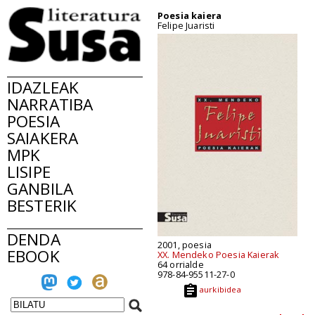
Poesia kaiera
Felipe Juaristi
IDAZLEAK
NARRATIBA
POESIA
SAIAKERA
MPK
LISIPE
GANBILA
BESTERIK
DENDA
2001, poesia
EBOOK
XX. Mendeko Poesia Kaierak
64 orrialde
978-84-95511-27-0
aurkibidea