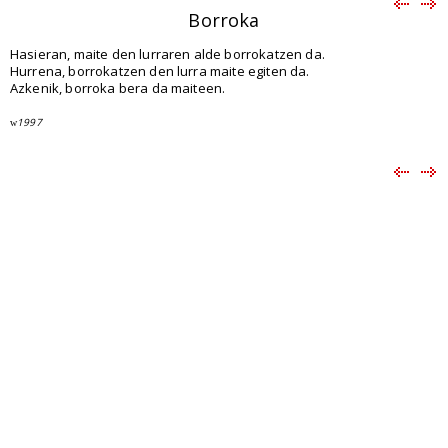
Borroka
Hasieran, maite den lurraren alde borrokatzen da.
Hurrena, borrokatzen den lurra maite egiten da.
Azkenik, borroka bera da maiteen.
1997
w