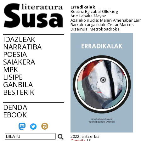
Erradikalak
Beatriz Egizabal Ollokiegi
Ane Labaka Mayoz
Azaleko irudia: Malen Amenabar Lar
Barruko argazkiak: Cesar Marcos
Diseinua: Metrokoadroka
IDAZLEAK
NARRATIBA
POESIA
SAIAKERA
MPK
LISIPE
GANBILA
BESTERIK
DENDA
EBOOK
2022, antzerkia
Ganbila
16