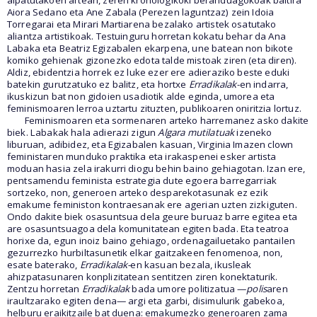
aipatutakoen artean, zeren kronologikoki beranduagokoak baitira
Aiora Sedano eta Ane Zabala (Perezen laguntzaz) zein Idoia
Torregarai eta Mirari Martiarena bezalako artistek osatutako
aliantza artistikoak. Testuinguru horretan kokatu behar da Ana
Labaka eta Beatriz Egizabalen ekarpena, une batean non bikote
komiko gehienak gizonezko edota talde mistoak ziren (eta diren).
Aldiz, ebidentzia horrek ez luke ezer ere adieraziko beste eduki
batekin gurutzatuko ez balitz, eta hortxe
Erradikalak
-en indarra,
ikuskizun bat non gidoien usadiotik alde eginda, umorea eta
feminismoaren lerroa uztartu zituzten, publikoaren oniritzia lortuz.
Feminismoaren eta sormenaren arteko harremanez asko dakite
biek. Labakak hala adierazi zigun
Algara mutilatuak
izeneko
liburuan, adibidez, eta Egizabalen kasuan, Virginia Imazen clown
feministaren munduko praktika eta irakaspenei esker artista
moduan hasia zela irakurri diogu behin baino gehiagotan. Izan ere,
pentsamendu feminista estrategia dute egoera barregarriak
sortzeko, non, generoen arteko desparekotasunak ez ezik
emakume feministon kontraesanak ere agerian uzten zizkiguten.
Ondo dakite biek osasuntsua dela geure buruaz barre egitea eta
are osasuntsuagoa dela komunitatean egiten bada. Eta teatroa
horixe da, egun inoiz baino gehiago, ordenagailuetako pantailen
gezurrezko hurbiltasunetik elkar gaitzakeen fenomenoa, non,
esate baterako,
Erradikalak-
en kasuan bezala, ikusleak
ahizpatasunaren konplizitatean sentitzen ziren konektaturik.
Zentzu horretan
Erradikalak
bada umore politizatua —
polis
aren
iraultzarako egiten dena— argi eta garbi, disimulurik gabekoa,
helburu eraikitzaile bat duena: emakumezko generoaren zama