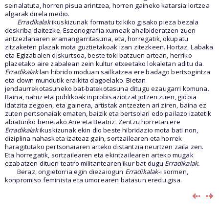
seinalatuta, horren pisua arintzea, horren gaineko katarsia lortzea
algarak direla medio.
Erradikalak
ikuskizunak formatu txikiko gisako pieza bezala
deskriba daitezke. Eszenografia xumeak ahalbideratzen zuen
antzezlanaren eramangarritasuna, eta, horregatik, okupatu
zitzaketen plazak mota guztietakoak izan zitezkeen. Hortaz, Labaka
eta Egizabalen diskurtsoa, beste toki batzuen artean, herriko
plazetako aire zabalean zein kultur etxeetako lokaletan aditu da.
Erradikalak
lan hibrido moduan sailkatzea ere badago bertsogintza
eta clown mundutik eraikita dagoelako. Bietan
jendaurrekotasuneko bat-batekotasuna ditugu ezaugarri komuna.
Baina, nahiz eta publikoak inprobisaziotzat jotzen zuen, gidoia
idatzita zegoen, eta gainera, artistak antzezten ari ziren, baina ez
zuten pertsonaiak ematen, baizik eta bertsolari edo pailazo izatetik
abiaturiko benetako Ane eta Beatriz. Zentzu horretan ere
Erradikalak
ikuskizunak
ekin dio beste hibridazio mota bati non,
diziplina nahasketa izateaz gain, sortzailearen eta horrek
haragitutako pertsonaiaren arteko distantzia neurtzen zaila zen.
Eta horregatik, sortzailearen eta ekintzailearen arteko mugak
ezabatzen dituen teatro militantearen ikur bat dugu
Erradikalak.
Beraz, ongietorria egin diezaiogun
Erradikalak-
i sormen,
konpromiso feminista eta umorearen batasun eredu gisa.