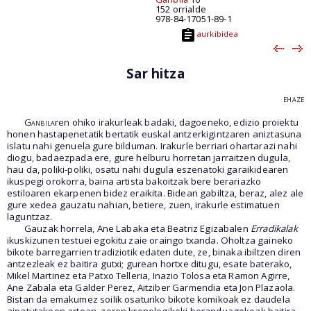
152 orrialde
978-84-17051-89-1
aurkibidea
Sar hitza
ehaze
Ganbila
ren ohiko irakurleak badaki, dagoeneko, edizio proiektu
honen hastapenetatik bertatik euskal antzerkigintzaren aniztasuna
islatu nahi genuela gure bilduman. Irakurle berriari ohartarazi nahi
diogu, badaezpada ere, gure helburu horretan jarraitzen dugula,
hau da, poliki-poliki, osatu nahi dugula eszenatoki garaikidearen
ikuspegi orokorra, baina artista bakoitzak bere berariazko
estiloaren ekarpenen bidez eraikita. Bidean gabiltza, beraz, alez ale
gure xedea gauzatu nahian, betiere, zuen, irakurle estimatuen
laguntzaz.
Gauzak horrela, Ane Labaka eta Beatriz Egizabalen
Erradikalak
ikuskizunen testuei egokitu zaie oraingo txanda. Oholtza gaineko
bikote barregarrien tradiziotik edaten dute, ze, binaka ibiltzen diren
antzezleak ez baitira gutxi; gurean hortxe ditugu, esate baterako,
Mikel Martinez eta Patxo Telleria, Inazio Tolosa eta Ramon Agirre,
Ane Zabala eta Galder Perez, Aitziber Garmendia eta Jon Plazaola.
Bistan da emakumez soilik osaturiko bikote komikoak ez daudela