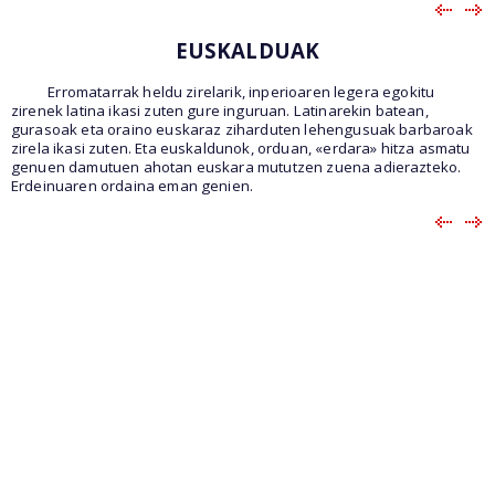
EUSKALDUAK
Erromatarrak heldu zirelarik, inperioaren legera egokitu
zirenek latina ikasi zuten gure inguruan. Latinarekin batean,
gurasoak eta oraino euskaraz ziharduten lehengusuak barbaroak
zirela ikasi zuten. Eta euskaldunok, orduan, «erdara» hitza asmatu
genuen damutuen ahotan euskara mututzen zuena adierazteko.
Erdeinuaren ordaina eman genien.