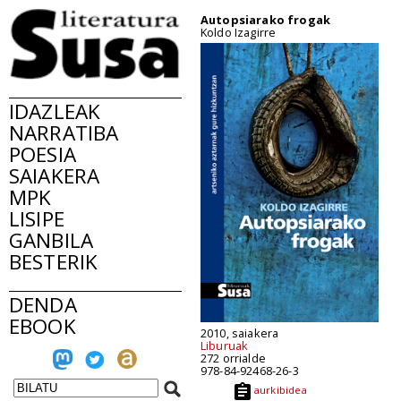
Autopsiarako frogak
Koldo Izagirre
IDAZLEAK
NARRATIBA
POESIA
SAIAKERA
MPK
LISIPE
GANBILA
BESTERIK
DENDA
EBOOK
2010, saiakera
Liburuak
272 orrialde
978-84-92468-26-3
aurkibidea