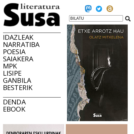
IDAZLEAK
NARRATIBA
POESIA
SAIAKERA
MPK
LISIPE
GANBILA
BESTERIK
DENDA
EBOOK