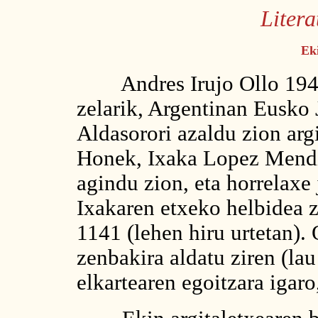
L
iter
Eki
Andres Irujo Ollo 1941ea
zelarik, Argentinan Eusko
Aldasorori azaldu zion arg
Honek, Ixaka Lopez Mendi
agindu zion, eta horrelaxe 
Ixakaren etxeko helbidea z
1141 (lehen hiru urtetan)
zenbakira aldatu ziren (la
elkartearen egoitzara igar