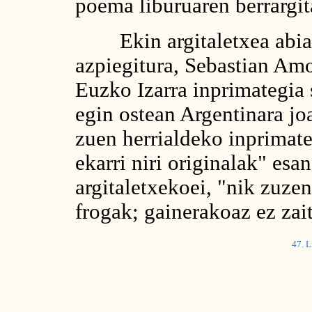
poema liburuaren berrargit
Ekin argitaletxea abiara
azpiegitura, Sebastian Amo
Euzko Izarra inprimategia 
egin ostean Argentinara jo
zuen herrialdeko inprimat
ekarri niri originalak" es
argitaletxekoei, "nik zuze
frogak; gainerakoaz ez zait
47. L