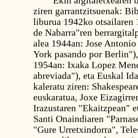
Ekin argitaletxearen bi
ziren garrantzitsuenak: Bi
liburua 1942ko otsailaren
de Nabarra"ren berrargital
alea 1944an: Jose Antonio
York pasando por Berlin"),
1954an: Ixaka Lopez Mend
abreviada"), eta Euskal I
kaleratu ziren: Shakespea
euskaratua, Joxe Eizagirrer
Irazustaren "Ekaitzpean" et
Santi Onaindiaren "Parnas
"Gure Urretxindorra", Tel