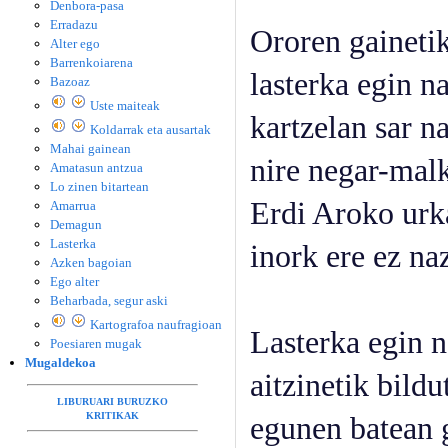
Denbora-pasa
Erradazu
Ororen gaineti
Alter ego
Barrenkoiarena
lasterka egin na
Bazoaz
Uste maiteak
kartzelan sar n
Koldarrak eta ausartak
Mahai gainean
nire negar-mal
Amatasun antzua
Lo zinen bitartean
Erdi Aroko urk
Amarrua
Demagun
Lasterka
inork ere ez naz
Azken bagoian
Ego alter
Beharbada, segur aski
Kartografoa naufragioan
Lasterka egin n
Poesiaren mugak
Mugaldekoa
aitzinetik bildu
LIBURUARI BURUZKO
KRITIKAK
egunen batean 