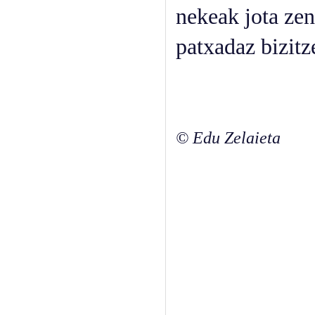
nekeak jota ze
patxadaz bizit
© Edu Zelaieta