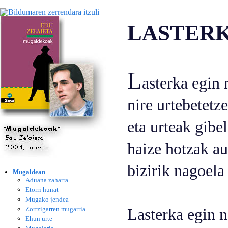
LASTER
L
asterka egin 
nire urtebetetz
eta urteak gibel
haize hotzak au
bizirik nagoela
Mugaldean
Aduana zaharra
Etorri hunat
Mugako jendea
Zortzigarren mugarria
Lasterka egin n
Ehun urte