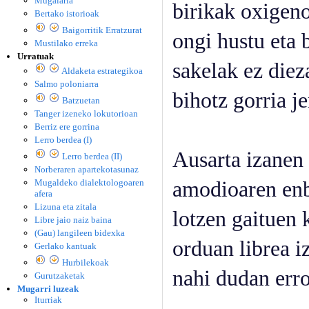
Mugalaria
birikak oxigeno
Bertako istorioak
Baigorritik Erratzurat
ongi hustu eta b
Mustilako erreka
Urratuak
sakelak ez diez
Aldaketa estrategikoa
Salmo poloniarra
bihotz gorria j
Batzuetan
Tanger izeneko lokutorioan
Berriz ere gorrina
Lerro berdea (I)
Ausarta izanen 
Lerro berdea (II)
Norberaren apartekotasunaz
Mugaldeko dialektologoaren
amodioaren enb
afera
Lizuna eta zitala
lotzen gaituen 
Libre jaio naiz baina
(Gau) langileen bidexka
orduan librea i
Gerlako kantuak
Hurbilekoak
nahi dudan err
Gurutzaketak
Mugarri luzeak
Iturriak