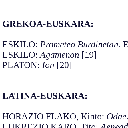
GREKOA-EUSKARA:
ESKILO:
Prometeo Burdinetan
. 
ESKILO:
Agamenon
[19]
PLATON:
Ion
[20]
LATINA-EUSKARA:
HORAZIO FLAKO, Kinto:
Odae
LUKREZIO KARO, Tito:
Aenead