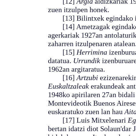
[12]
Argia
aldizkariak 19
zuen itzulpen honek.
[13] Bilintxek egindako itz
[14] Ametzagak egindako l
agerkariak 1927an antolaturiko
zaharren itzulpenaren atalean
[15]
Herrimina
izenburua
datatua.
Urrundik
izenburuare
1962an argitaratua.
[16]
Artzubi
ezizenareki
Euskaltzaleak
erakundeak anto
1948ko apirilaren 27an bidali
Montevideotik Buenos Airesera
euskaratuko zuen lan hau
Ait
[17] Luis Mitxelenari
Eg
bertan idatzi diot Solaun'dar 