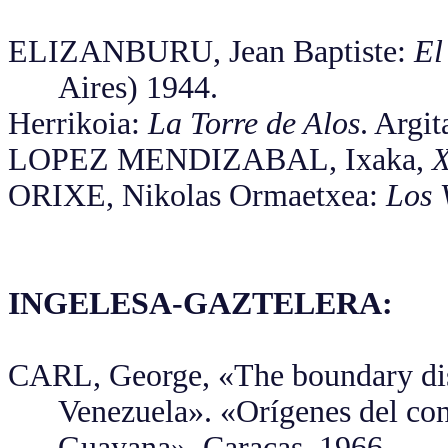
ELIZANBURU, Jean Baptiste:
El
Aires) 1944.
Herrikoia:
La Torre de Alos
. Argit
LOPEZ MENDIZABAL, Ixaka,
X
ORIXE, Nikolas Ormaetxea:
Los 
INGELESA-GAZTELERA:
CARL, George, «The boundary dis
Venezuela». «Orígenes del con
Guayana», Caracas, 1966.