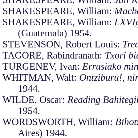
SHAKESPEARE, William:
Macb
SHAKESPEARE, William:
LXVIg
(Guatemala) 1954.
STEVENSON, Robert Louis:
Tre
TAGORE, Rabindranath:
Txori bi
TURGENEV, Ivan:
Errusiako min
WHITMAN, Walt:
Ontziburu!, ni
1944.
WILDE, Oscar:
Reading Bahitegi
1954.
WORDSWORTH, William:
Bihot
Aires) 1944.