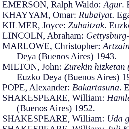
EMERSON, Ralph Waldo:
Agur
.
KHAYYAM, Omar:
Rubaiyat
. Eg
KILMER, Joyce:
Zuhaitzak
. Euzk
LINCOLN, Abraham:
Gettysburg-
MARLOWE, Christopher:
Artzai
Deya (Buenos Aires) 1943.
MILTON, John:
Zurekin hizketan
Euzko Deya (Buenos Aires) 1
POPE, Alexander:
Bakartasuna
. 
SHAKESPEARE, William:
Hamle
(Buenos Aires) 1952.
SHAKESPEARE, William:
Uda g
SHAKESPEARE, William:
Juli 