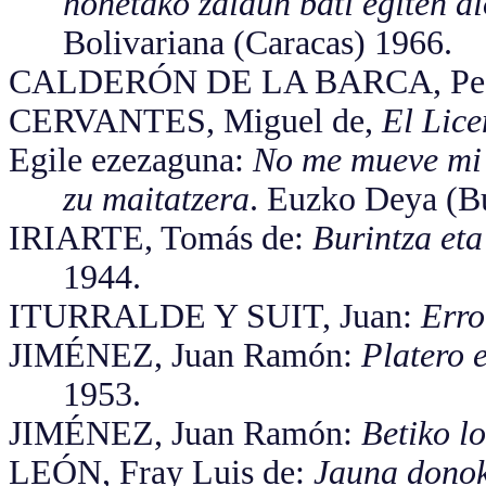
honetako zaldun bati egiten d
Bolivariana (Caracas) 1966.
CALDERÓN DE LA BARCA, Pe
CERVANTES, Miguel de,
El Lice
Egile ezezaguna:
No me mueve mi 
zu maitatzera
. Euzko Deya (B
IRIARTE, Tomás de:
Burintza eta
1944.
ITURRALDE Y SUIT, Juan:
Erro
JIMÉNEZ, Juan Ramón:
Platero e
1953.
JIMÉNEZ, Juan Ramón:
Betiko l
LEÓN, Fray Luis de:
Jauna donok