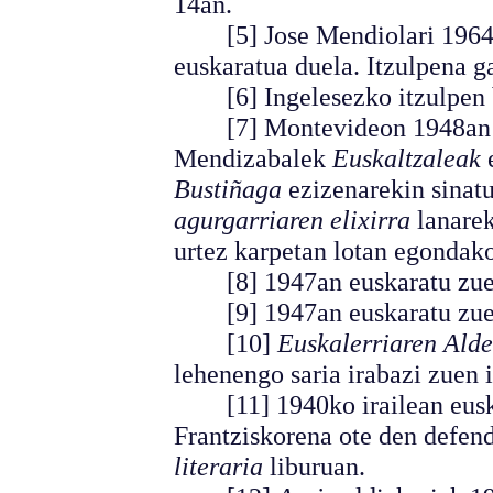
14an.
[5] Jose Mendiolari 1964ko 
euskaratua duela. Itzulpena g
[6] Ingelesezko itzulpen ba
[7] Montevideon 1948an eg
Mendizabalek
Euskaltzaleak
e
Bustiñaga
ezizenarekin sinat
agurgarriaren elixirra
lanare
urtez karpetan lotan egondako
[8] 1947an euskaratu zue
[9] 1947an euskaratu zue
[10]
Euskalerriaren Alde
lehenengo saria irabazi zuen 
[11] 1940ko irailean euskar
Frantziskorena ote den defe
literaria
liburuan.