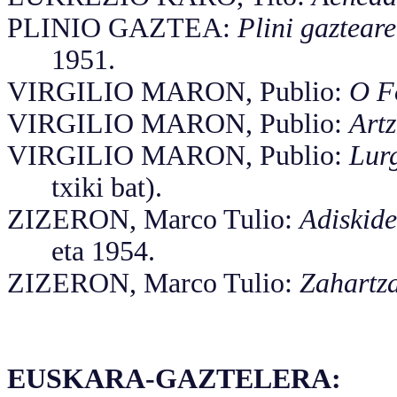
PLINIO GAZTEA:
Plini gaztear
1951.
VIRGILIO MARON, Publio:
O F
VIRGILIO MARON, Publio:
Artz
VIRGILIO MARON, Publio:
Lur
txiki bat).
ZIZERON, Marco Tulio:
Adiskid
eta 1954.
ZIZERON, Marco Tulio:
Zahartz
EUSKARA-GAZTELERA: