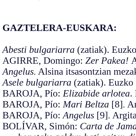
GAZTELERA-EUSKARA:
Abesti bulgariarra
(zatiak). Euzk
AGIRRE, Domingo:
Zer Pakea!
A
Angelus.
Alsina itsasontzian meza
Asele bulgariarra
(zatiak). Euzko
BAROJA, Pío:
Elizabide arlotea
.
BAROJA, Pío:
Mari Beltza
[8]
.
Ar
BAROJA, Pío:
Angelus
[9]
.
Argita
BOLÍVAR, Simón:
Carta de Jam