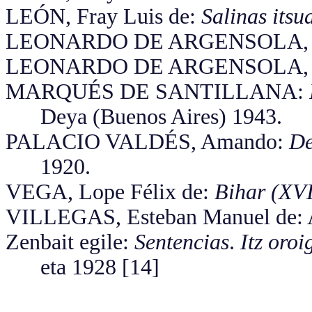
LEÓN, Fray Luis de:
Salinas itsu
LEONARDO DE ARGENSOLA, B
LEONARDO DE ARGENSOLA, B
MARQUÉS DE SANTILLANA:
Deya (Buenos Aires) 1943.
PALACIO VALDÉS, Amando:
De
1920.
VEGA, Lope Félix de:
Bihar (XVI
VILLEGAS, Esteban Manuel de: Al 
Zenbait egile:
Sentencias
.
Itz oroi
eta 1928 [14]