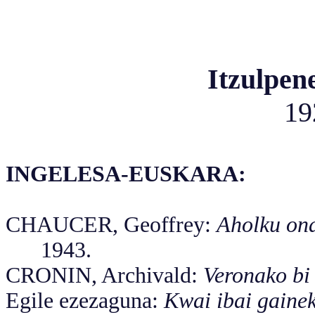
Itzulpene
19
INGELESA-EUSKARA:
CHAUCER, Geoffrey:
Aholku on
1943.
CRONIN, Archivald:
Veronako bi
Egile ezezaguna:
Kwai ibai gainek