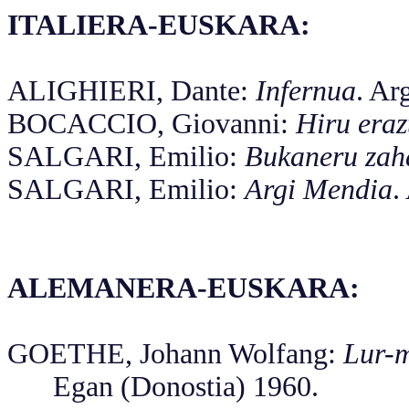
ITALIERA-EUSKARA:
ALIGHIERI, Dante:
Infernua
. Ar
BOCACCIO, Giovanni:
Hiru era
SALGARI, Emilio:
Bukaneru zah
SALGARI, Emilio:
Argi Mendia
.
ALEMANERA-EUSKARA:
GOETHE, Johann Wolfang:
Lur-
Egan (Donostia) 1960.