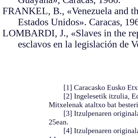
FRANKEL, B., «Venezuela and the
Estados Unidos». Caracas, 19
LOMBARDI, J., «Slaves in the rep
esclavos en la legislación de 
[1] Caracasko Eusko Etxeko
[2] Ingelesetik itzulia, E
Mitxelenak ataltxo bat besteri
[3] Itzulpenaren originalak
25ean.
[4] Itzulpenaren originalak