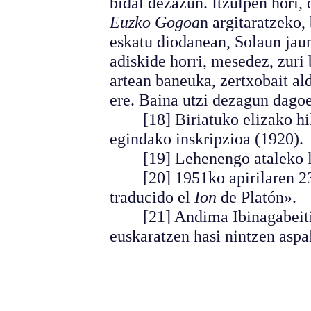
bidal dezazun. Itzulpen hori, o
Euzko Gogoa
n argitaratzeko,
eskatu diodanean, Solaun jaun
adiskide horri, mesedez, zuri 
artean baneuka, zertxobait al
ere. Baina utzi dezagun dagoen
[18] Biriatuko elizako hil
egindako inskripzioa (1920).
[19] Lehenengo ataleko lau o
[20] 1951ko apirilaren 23ko
traducido el
Ion
de Platón».
[21] Andima Ibinagabeitiar
euskaratzen hasi nintzen aspal