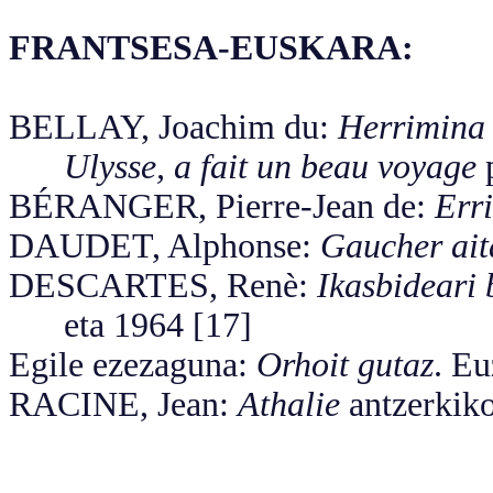
FRANTSESA-EUSKARA:
BELLAY, Joachim du:
Herrimin
Ulysse, a fait un beau voyage
p
BÉRANGER, Pierre-Jean de:
Err
DAUDET, Alphonse:
Gaucher ait
DESCARTES, Renè:
Ikasbideari 
eta 1964 [17]
Egile ezezaguna:
Orhoit gutaz
. E
RACINE, Jean:
Athalie
antzerkiko 