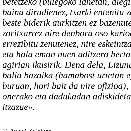
betetzeko (bulegoko lanetan, alegia
baina dirudienez, txarki entenitu z
beste biderik aurkitzen ez bazenute
zoritxarrez nire denbora oso kario
errezibitu zenutenez, nire eskeintz
eta hala eman nuen aditzera bertan
agirian ikusirik. Dena dela, Lizun
balia bazaika (hamabost urtetan e
buruan, hori bait da nire ofizioa),
onerako eta dadukadan adiskidetas
itzazue».