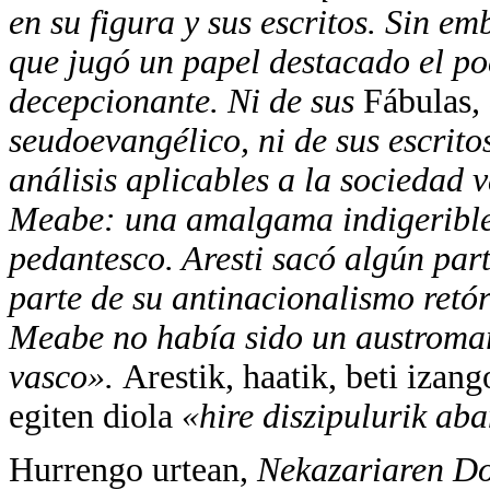
en su figura y sus escritos. Sin 
que jugó un papel destacado el po
decepcionante. Ni de sus
Fábulas
,
seudoevangélico, ni de sus escrito
análisis aplicables a la sociedad v
Meabe: una amalgama indigeribl
pedantesco. Aresti sacó algún part
parte de su antinacionalismo retó
Meabe no había sido un austromar
vasco».
Arestik, haatik, beti iza
egiten diola
«hire diszipulurik ab
Hurrengo urtean,
Nekazariaren Do