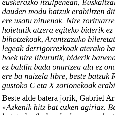
euskerazko itzulpenean, Euskaltza
dauden modu batzuk erabiltzen dit
ere usatu nituenak. Nire zoritxarr
hoietatik atzera egiteko biderik ez
bihotzekoak, Arantzazuko bilereta
legeak derrigorrezkoak aterako ba
hoek nire liburutik, biderik banen
ez baldin bada onartzea ala ez onar
ere ba naizela libre, beste batzuk
gustoko C eta X zorionekoak erabi
Beste alde batera jorik, Gabriel A
«Azkenik hitz bat azken agiriaz. 