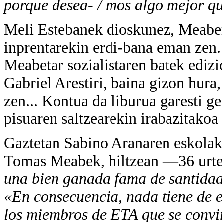
porque desea- / mos algo mejor q
Meli Estebanek dioskunez, Meaber
inprentarekin erdi-bana eman zen.
Meabetar sozialistaren batek ediz
Gabriel Arestiri, baina gizon hura
zen... Kontua da liburua garesti ger
pisuaren saltzearekin irabazitakoa 
Gaztetan Sabino Aranaren eskolak
Tomas Meabek, hiltzean —36 urt
una bien ganada fama de santidad
«En consecuencia, nada tiene de ex
los miembros de ETA que se convirt