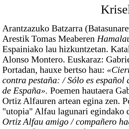
Krise
Arantzazuko Batzarra (Batasunaren
Arestik Tomas Meaberen
Hamalau
Espainiako lau hizkuntzetan. Kata
Alonso Montero. Euskaraz: Gabrie
Portadan, hauxe bertso hau:
«Cier
contra pestaña: / Sólo es español 
de España».
Poemen hautaera Gabr
Ortiz Alfauren artean egina zen.
"utopia" Alfau lagunari egindako 
Ortiz Alfau amigo / compañero hac