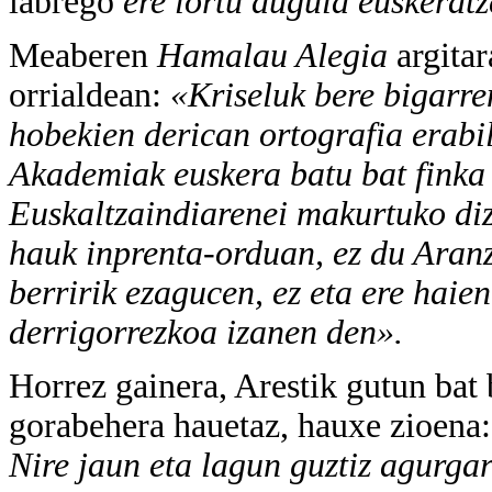
labrego
ere lortu dugula euskeratz
Meaberen
Hamalau Alegia
argita
orrialdean:
«Kriseluk bere bigarre
hobekien derican ortografia erabil
Akademiak euskera batu bat finka 
Euskaltzaindiarenei makurtuko diz
hauk inprenta-orduan, ez du Aranz
berririk ezagucen, ez eta ere hai
derrigorrezkoa izanen den».
Horrez gainera, Arestik gutun bat 
gorabehera hauetaz, hauxe zioena
Nire jaun eta lagun guztiz agurgar