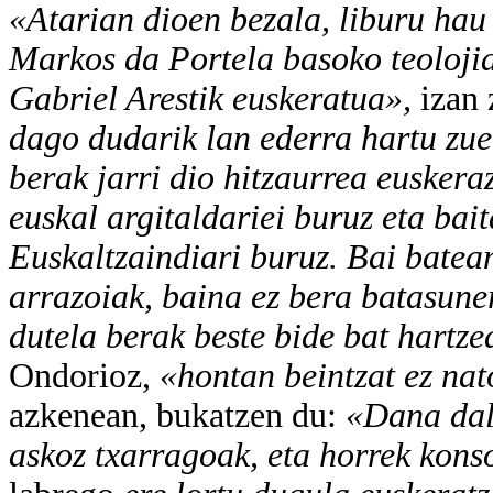
«Atarian dioen bezala, liburu ha
Markos da Portela basoko teoloji
Gabriel Arestik euskeratua»,
izan
dago dudarik lan ederra hartu zuel
berak jarri dio hitzaurrea euskera
euskal argitaldariei buruz eta bai
Euskaltzaindiari buruz. Bai batean
arrazoiak, baina ez bera batasuner
dutela berak beste bide bat hartze
Ondorioz,
«hontan beintzat ez nat
azkenean, bukatzen du:
«Dana dala
askoz txarragoak, eta horrek kons