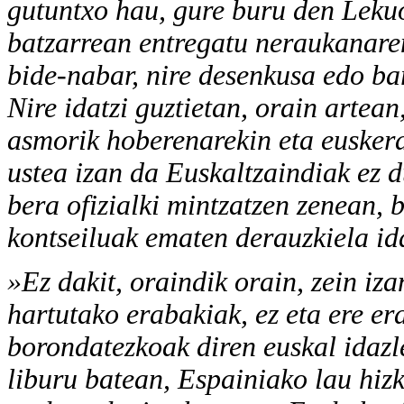
gutuntxo hau, gure buru den Leku
batzarrean entregatu neraukanaren
bide-nabar, nire desenkusa edo ba
Nire idatzi guztietan, orain artean,
asmorik hoberenarekin eta euskera
ustea izan da Euskaltzaindiak ez du
bera ofizialki mintzatzen zenean,
kontseiluak ematen derauzkiela ida
»Ez dakit, oraindik orain, zein iz
hartutako erabakiak, ez eta ere e
borondatezkoak diren euskal idazle
liburu batean, Espainiako lau hiz