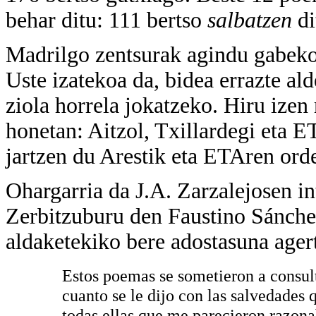
behar ditu: 111 bertso
salbatzen
di
Madrilgo zentsurak agindu gabeko 
Uste izatekoa da, bidea errazte a
ziola horrela jokatzeko. Hiru izen
honetan: Aitzol, Txillardegi eta E
jartzen du Arestik eta ETAren orde
Ohargarria da J.A. Zarzalejosen in
Zerbitzuburu den Faustino Sánchez
aldaketekiko bere adostasuna agert
Estos poemas se sometieron a consult
cuanto se le dijo con las salvedades q
todas ellas que me parecieron razonabl