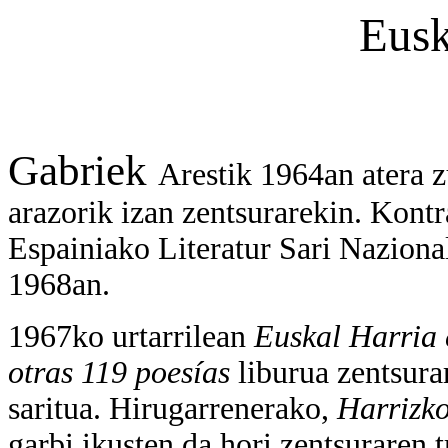
Eusk
Gabriek
Arestik 1964an atera 
arazorik izan zentsurarekin. Kontr
Espainiako Literatur Sari Nazional
1968an.
1967ko urtarrilean
Euskal Harria 
otras 119 poesías
liburua zentsura
saritua. Hirugarrenerako,
Harrizk
garbi ikusten da hori zentsuraren