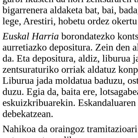
bigarrenera aldaketa bat, bai, bad
lege, Arestiri, hobetu ordez okertu
Euskal Harria
borondatezko kontsu
aurretiazko depositura. Zein den 
da. Eta depositura, aldiz, liburua
zentsuraturiko orriak aldatuz konp
Liburua jada moldatua baduzu, oste
duzu. Egia da, baita ere, lotsagab
eskuizkribuarekin. Eskandaluaren b
debekatzean.
Nahikoa da oraingoz tramitazioar