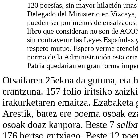
120 poesías, sin mayor hilación unas
Delegado del Ministerio en Vizcaya, 
pueden ser por menos de ensalzados, 
libro que consideran no son de ACON
sin contravenir las Leyes Españolas 
respeto mutuo. Espero verme atendido
norma de la Administración esta orient
Patria quedarían en gran forma impe
Otsailaren 25ekoa da gutuna, eta h
erantzuna. 157 folio iritsiko zaizk
irakurketaren emaitza. Ezabaketa 
Arestik, batez ere poema osoak e
osoak doaz kanpora. Beste 7
salba
176 bertso gutxiago. Beste 12 poe