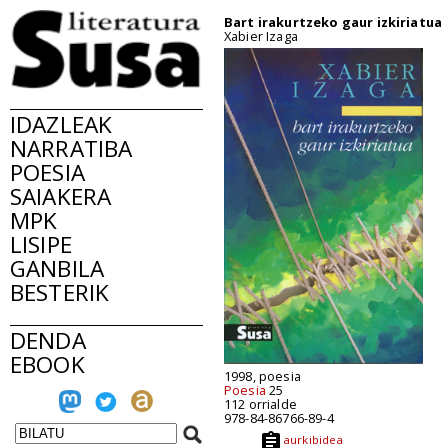
Bart irakurtzeko gaur izkiriatua
Xabier Izaga
IDAZLEAK
NARRATIBA
POESIA
SAIAKERA
MPK
LISIPE
GANBILA
BESTERIK
DENDA
EBOOK
1998, poesia
Poesia
25
112 orrialde
978-84-86766-89-4
aurkibidea