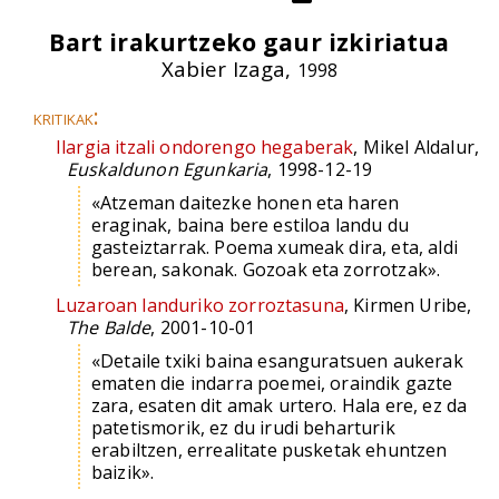
Bart irakurtzeko gaur izkiriatua
Xabier Izaga,
1998
kritikak:
Ilargia itzali ondorengo hegaberak
, Mikel Aldalur,
Euskaldunon Egunkaria
, 1998-12-19
«Atzeman daitezke honen eta haren
eraginak, baina bere estiloa landu du
gasteiztarrak. Poema xumeak dira, eta, aldi
berean, sakonak. Gozoak eta zorrotzak».
Luzaroan landuriko zorroztasuna
, Kirmen Uribe,
The Balde
, 2001-10-01
«Detaile txiki baina esanguratsuen aukerak
ematen die indarra poemei, oraindik gazte
zara, esaten dit amak urtero. Hala ere, ez da
patetismorik, ez du irudi beharturik
erabiltzen, errealitate pusketak ehuntzen
baizik».