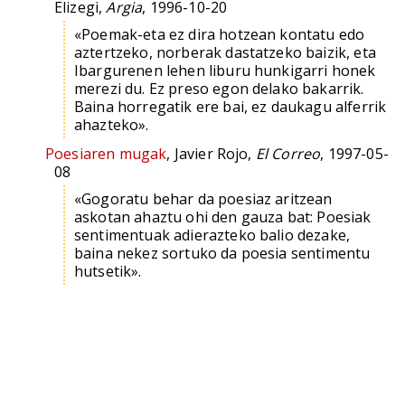
Elizegi,
Argia
, 1996-10-20
«Poemak-eta ez dira hotzean kontatu edo
aztertzeko, norberak dastatzeko baizik, eta
Ibargurenen lehen liburu hunkigarri honek
merezi du. Ez preso egon delako bakarrik.
Baina horregatik ere bai, ez daukagu alferrik
ahazteko».
Poesiaren mugak
, Javier Rojo,
El Correo
, 1997-05-
08
«Gogoratu behar da poesiaz aritzean
askotan ahaztu ohi den gauza bat: Poesiak
sentimentuak adierazteko balio dezake,
baina nekez sortuko da poesia sentimentu
hutsetik».