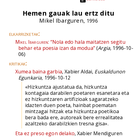
Hemen gauak lau ertz ditu
Mikel Ibarguren,
1996
elkarrizketak:
Mikel Ibarguren:
“Nola edo hala maitatzen segitu
behar eta poesia izan da modua”
(
Argia
, 1996-10-
06)
kritikak:
Xumea baina garbia
, Xabier Aldai,
Euskaldunon
Egunkaria
, 1996-10-12
«Hizkuntza ajustatua da, hizkuntza
kontagaia darabilen poetaren esanetara eta
ez hizkuntzaren artifizioak sagaratzeko
idazten duen poeta, hainbat poematan
mintzagai hitzak eta hizkuntza poetikoa
bera bada ere, autoreak bere errealitatea
azaltzeko darabilzkien tresna gisa».
Eta ez preso egon delako
, Xabier Mendiguren