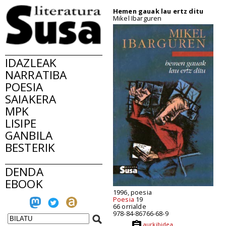
Hemen gauak lau ertz ditu
Mikel Ibarguren
IDAZLEAK
NARRATIBA
POESIA
SAIAKERA
MPK
LISIPE
GANBILA
BESTERIK
DENDA
EBOOK
1996, poesia
Poesia
19
66 orrialde
978-84-86766-68-9
aurkibidea