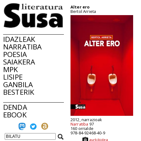
Alter ero
Bertol Arrieta
IDAZLEAK
NARRATIBA
POESIA
SAIAKERA
MPK
LISIPE
GANBILA
BESTERIK
DENDA
EBOOK
2012, narrazioak
Narratiba
97
160 orrialde
978-84-92468-40-9
aurkibidea