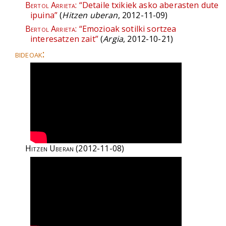
Bertol Arrieta:
“Detaile txikiek asko aberasten dute
ipuina”
(
Hitzen uberan
, 2012-11-09)
Bertol Arrieta:
“Emozioak sotilki sortzea
interesatzen zait”
(
Argia
, 2012-10-21)
bideoak:
Hitzen Uberan
(2012-11-08)