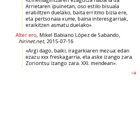
Arrietaren ipuinetan, oso estilo bisuala
erabiltzen duelako, baita erritmo bizia ere,
eta pertsonaia xume, baina interesgarriak,
eraikitzen asmatu duelako».
Alter ero
, Mikel Babiano López de Sabando,
hirinet.net
, 2015-07-16
«Argi dago, baiki, iragarkiaren mezua: edan
ezazu xxx freskagarria, eta aske izango zara.
Zoriontsu izango zara. XXI. mendean».