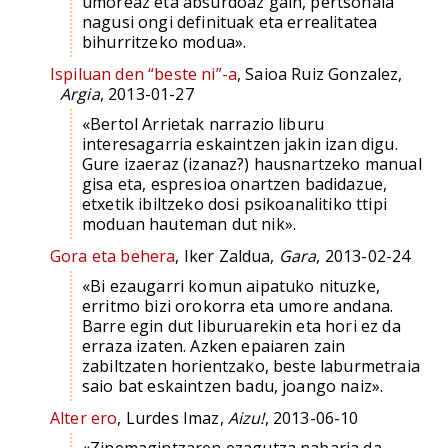
umoreaz eta absurdoaz gain, pertsonaia
nagusi ongi definituak eta errealitatea
bihurritzeko modua».
Ispiluan den “beste ni”-a
, Saioa Ruiz Gonzalez,
Argia
, 2013-01-27
«Bertol Arrietak narrazio liburu
interesagarria eskaintzen jakin izan digu.
Gure izaeraz (izanaz?) hausnartzeko manual
gisa eta, espresioa onartzen badidazue,
etxetik ibiltzeko dosi psikoanalitiko ttipi
moduan hauteman dut nik».
Gora eta behera
, Iker Zaldua,
Gara
, 2013-02-24
«Bi ezaugarri komun aipatuko nituzke,
erritmo bizi orokorra eta umore andana.
Barre egin dut liburuarekin eta hori ez da
erraza izaten. Azken epaiaren zain
zabiltzaten horientzako, beste laburmetraia
saio bat eskaintzen badu, joango naiz».
Alter ero
, Lurdes Imaz,
Aizu!
, 2013-06-10
«Zinemagintzaren ezagutza nabaria da