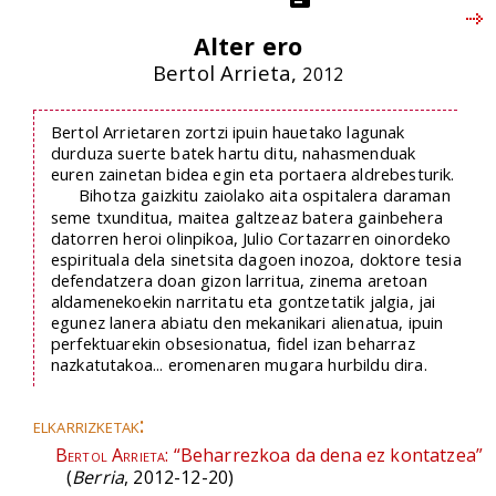
Alter ero
Bertol Arrieta,
2012
Bertol Arrietaren zortzi ipuin hauetako lagunak
durduza suerte batek hartu ditu, nahasmenduak
euren zainetan bidea egin eta portaera aldrebesturik.
Bihotza gaizkitu zaiolako aita ospitalera daraman
seme txunditua, maitea galtzeaz batera gainbehera
datorren heroi olinpikoa, Julio Cortazarren oinordeko
espirituala dela sinetsita dagoen inozoa, doktore tesia
defendatzera doan gizon larritua, zinema aretoan
aldamenekoekin narritatu eta gontzetatik jalgia, jai
egunez lanera abiatu den mekanikari alienatua, ipuin
perfektuarekin obsesionatua, fidel izan beharraz
nazkatutakoa... eromenaren mugara hurbildu dira.
elkarrizketak:
Bertol Arrieta:
“Beharrezkoa da dena ez kontatzea”
(
Berria
, 2012-12-20)