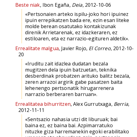
Beste niak
, Ibon Egaña,
Deia
, 2012-10-06
«Pertsonaien arteko ispilu-joko hori ipuinez
ipuin errepikatzen bada ere, ezin esan liteke
molde berean osatutako kontakizunak
direnik Arrietarenak, ez idazkeraren, ez
estiloaren, eta ez narrazio-egituren aldetik».
Errealitate malgua
, Javier Rojo,
El Correo
, 2012-10-
20
«Iruditu zait idazlea dudatan bezala
mugitzen dela ipuin batzuetan, teknika
desberdinak probatzen arituko balitz bezala,
zeren arrazoi argirik gabe pasatzen baita
lehenengo pertsonatik hirugarrenera
narrazio berberaren barruan».
Errealitatea bihurritzen
, Alex Gurrutxaga,
Berria
,
2012-11-11
«Sentsazio nahasia utzi dit liburuak; bai
baina ez, ez baina bai. Azpimarratuko
nituzke giza harremanekin egoki erabilitako