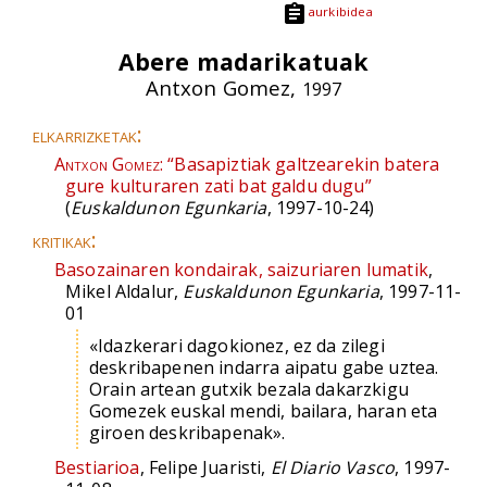
aurkibidea
Abere madarikatuak
Antxon Gomez,
1997
elkarrizketak:
Antxon Gomez:
“Basapiztiak galtzearekin batera
gure kulturaren zati bat galdu dugu”
(
Euskaldunon Egunkaria
, 1997-10-24)
kritikak:
Basozainaren kondairak, saizuriaren lumatik
,
Mikel Aldalur,
Euskaldunon Egunkaria
, 1997-11-
01
«Idazkerari dagokionez, ez da zilegi
deskribapenen indarra aipatu gabe uztea.
Orain artean gutxik bezala dakarzkigu
Gomezek euskal mendi, bailara, haran eta
giroen deskribapenak».
Bestiarioa
, Felipe Juaristi,
El Diario Vasco
, 1997-