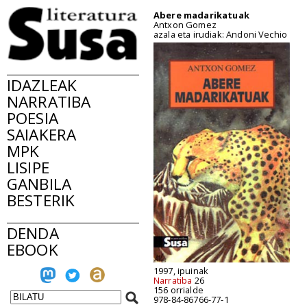
Abere madarikatuak
Antxon Gomez
azala eta irudiak: Andoni Vechio
IDAZLEAK
NARRATIBA
POESIA
SAIAKERA
MPK
LISIPE
GANBILA
BESTERIK
DENDA
EBOOK
1997, ipuinak
Narratiba
26
156 orrialde
978-84-86766-77-1