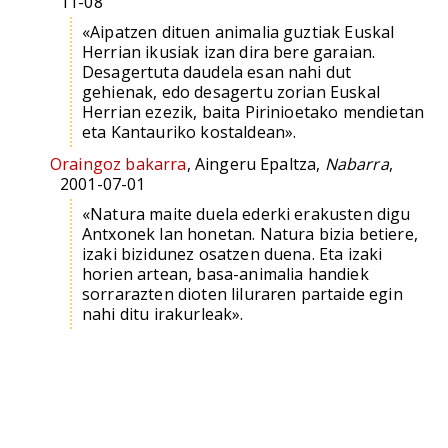
11-08
«Aipatzen dituen animalia guztiak Euskal
Herrian ikusiak izan dira bere garaian.
Desagertuta daudela esan nahi dut
gehienak, edo desagertu zorian Euskal
Herrian ezezik, baita Pirinioetako mendietan
eta Kantauriko kostaldean».
Oraingoz bakarra
, Aingeru Epaltza,
Nabarra
,
2001-07-01
«Natura maite duela ederki erakusten digu
Antxonek lan honetan. Natura bizia betiere,
izaki bizidunez osatzen duena. Eta izaki
horien artean, basa-animalia handiek
sorrarazten dioten liluraren partaide egin
nahi ditu irakurleak».