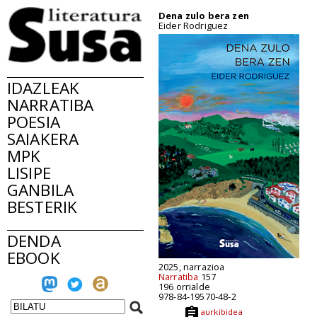
Dena zulo bera zen
Eider Rodriguez
IDAZLEAK
NARRATIBA
POESIA
SAIAKERA
MPK
LISIPE
GANBILA
BESTERIK
DENDA
EBOOK
2025, narrazioa
Narratiba
157
196 orrialde
978-84-19570-48-2
aurkibidea