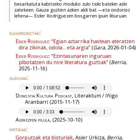
besarkatuta kabitzeko moduko zulo txiki batekin aski
zatekeen. Gauza guztien azken aldi bat —eta ondorioz
lehena— Eider Rodriguezen bosgarren ipuin liburuan.
elkarrizketak:
Eider Rodriguez:
“Egian aztarrika hastean ateratzen
dira zikinak, odola… eta argia”
(
Gara
, 2026-01-04)
Eider Rodriguez:
“Ezintasunaren inguruan
pibotatzen du nire literatura guztiak”
(
Berria
,
2025-11-16)
audioak:
Donostia Kultura Podcast
, Literaktum / Iñigo
Aranbarri (2015-11-17)
Aurkezpen pilula
, (2025-10-10)
kritikak:
Gorputzak eta bisturiak
, Asier Urkiza,
Berria
,