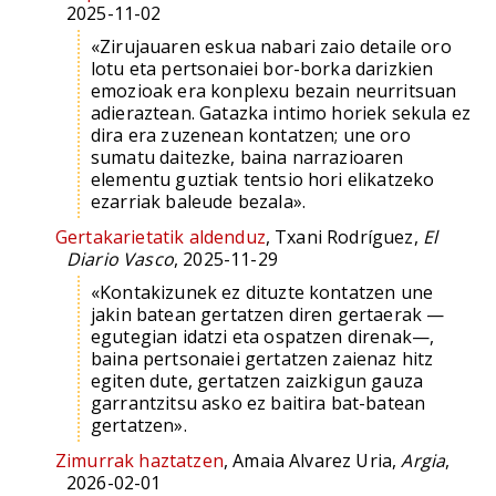
2025-11-02
«Zirujauaren eskua nabari zaio detaile oro
lotu eta pertsonaiei bor-borka darizkien
emozioak era konplexu bezain neurritsuan
adieraztean. Gatazka intimo horiek sekula ez
dira era zuzenean kontatzen; une oro
sumatu daitezke, baina narrazioaren
elementu guztiak tentsio hori elikatzeko
ezarriak baleude bezala».
Gertakarietatik aldenduz
, Txani Rodríguez,
El
Diario Vasco
, 2025-11-29
«Kontakizunek ez dituzte kontatzen une
jakin batean gertatzen diren gertaerak —
egutegian idatzi eta ospatzen direnak—,
baina pertsonaiei gertatzen zaienaz hitz
egiten dute, gertatzen zaizkigun gauza
garrantzitsu asko ez baitira bat-batean
gertatzen».
Zimurrak haztatzen
, Amaia Alvarez Uria,
Argia
,
2026-02-01