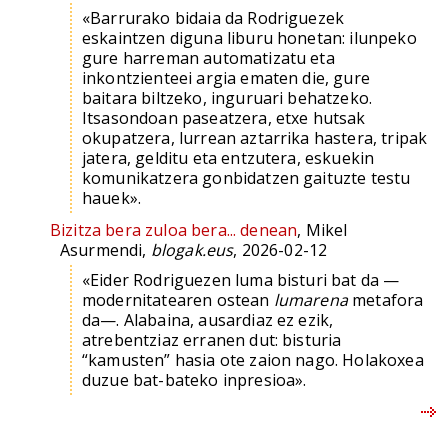
«Barrurako bidaia da Rodriguezek
eskaintzen diguna liburu honetan: ilunpeko
gure harreman automatizatu eta
inkontzienteei argia ematen die, gure
baitara biltzeko, inguruari behatzeko.
Itsasondoan paseatzera, etxe hutsak
okupatzera, lurrean aztarrika hastera, tripak
jatera, gelditu eta entzutera, eskuekin
komunikatzera gonbidatzen gaituzte testu
hauek».
Bizitza bera zuloa bera... denean
, Mikel
Asurmendi,
blogak.eus
, 2026-02-12
«Eider Rodriguezen luma bisturi bat da —
modernitatearen ostean
lumarena
metafora
da—. Alabaina, ausardiaz ez ezik,
atrebentziaz erranen dut: bisturia
“kamusten” hasia ote zaion nago. Holakoxea
duzue bat-bateko inpresioa».