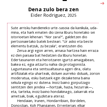
Dena zulo bera zen
Eider Rodriguez,
2025
Sute arrisku handieneko urte-sasoia da kanikula, uda-
mina, eta hark ematen dio izena liburu honetako sei
istorioetan lehenari. “Nor zara?”, galdetzen dio
pertsonaietako batek besteari. “Ur asko eta beste
elementu batzuk, zu bezala”, erantzuten dio.
Zerua argi egon arren, arnasa hartzea hain erraza
ez den paisaia bat hedatzen da liburu honetan.
Edertasunaren eta heriotzaren igurtzi amaigabean,
bakea ez, egia aitzurtu nahia da protagonista.
Laguntasuna eta sentsualtasuna ageri dira, olatu
artifizialak eta uharteak, doluen aurreko doluak, zorion
moderatua, esku batzuek egin dezaketena baina
sekula egingo ez dutena. Inoiz baino gorputzago
sentitzen den jendea —hortzak, hazia, hezurrak—,
eta, tarteka, inoiz baino hondakinago, zakarrak eta
ametsak, biak, eguzkitara ateraz.
Hendaian, Irunen, Hondarribian, Bordelen,
Donostian, Koh Phanganen, Errenterian; elkar