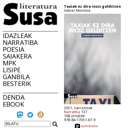
Taxiak ez dira inoiz gelditzen
Xabier Montoia
IDAZLEAK
NARRATIBA
POESIA
SAIAKERA
MPK
LISIPE
GANBILA
BESTERIK
DENDA
EBOOK
2021, narrazioak
Narratiba
137
168 orrialde
978-84-17051-67-9
aurkibidea