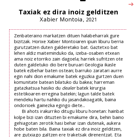
Taxiak ez dira inoiz gelditzen
Xabier Montoia,
2021
Zenbateraino markatzen dituen halabeharrak gure
bizitzak. Horixe Xabier Montoiaren ipuin liburu berria
gurutzatzen duten galderetako bat. Gaztetxo bat
lehen aldiz maiteminduko da, izeba-osaben etxean
ama noiz etorriko zain dagoela; harriek sufritzen ote
duten galdetuko dio bere buruari Geologia ikasle
batek ezbehar baten ostean; barruko zaratari aurre
egin nahi dion emakume batek eguzkia gurtzen duen
komunitate batean bilatuko du bakea; harreman
gatazkatsua hasiko du
dealer
batek kirurgia
estetikoaren erregina batekin; lagun talde batek
mendeku hartu nahiko du jasandakoagatik, baina
ondorioek gainezka egingo diete...
Bi ahots irakurriko ditugu liburu honetan: hainbat
kolpe bizi izan dituzten bi emakume dira, behin baino
gehiagotan zerotik hasi behar izan dutenak, aukera
hobe baten bila. Baina taxiak ez dira inoiz gelditzen,
are gutxiago galtzen ere traketsak direnentzat. Eta