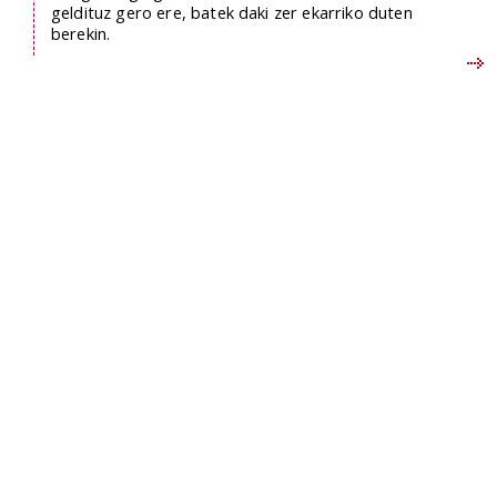
geldituz gero ere, batek daki zer ekarriko duten
berekin.