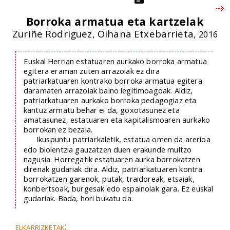
Borroka armatua eta kartzelak
Zuriñe Rodriguez, Oihana Etxebarrieta,
2016
Euskal Herrian estatuaren aurkako borroka armatua
egitera eraman zuten arrazoiak ez dira
patriarkatuaren kontrako borroka armatua egitera
daramaten arrazoiak baino legitimoagoak. Aldiz,
patriarkatuaren aurkako borroka pedagogiaz eta
kantuz armatu behar ei da, goxotasunez eta
amatasunez, estatuaren eta kapitalismoaren aurkako
borrokan ez bezala.
Ikuspuntu patriarkaletik, estatua omen da arerioa
edo biolentzia gauzatzen duen erakunde multzo
nagusia. Horregatik estatuaren aurka borrokatzen
direnak gudariak dira. Aldiz, patriarkatuaren kontra
borrokatzen garenok, putak, traidoreak, etsaiak,
konbertsoak, burgesak edo espainolak gara. Ez euskal
gudariak. Bada, hori bukatu da.
elkarrizketak: