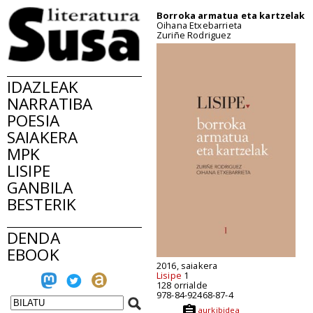
Borroka armatua eta kartzelak
Oihana Etxebarrieta
Zuriñe Rodriguez
IDAZLEAK
NARRATIBA
POESIA
SAIAKERA
MPK
LISIPE
GANBILA
BESTERIK
DENDA
EBOOK
2016, saiakera
Lisipe
1
128 orrialde
978-84-92468-87-4
aurkibidea