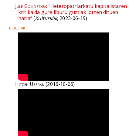
Jule Goikoetxea:
“Heteropatriarkatu kapitalistaren
kritika da gure liburu guztiak lotzen dituen
haria”
(
Kulturklik
, 2023-06-19)
bideoak:
Hitzen Uberan
(2016-10-06)