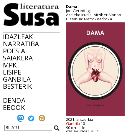
Dama
Jon Gerediaga
Azaleko irudia: Aitziber Alonso
Diseinua: Metrokoadroka
IDAZLEAK
NARRATIBA
POESIA
SAIAKERA
MPK
LISIPE
GANBILA
BESTERIK
DENDA
EBOOK
2021, antzerkia
Ganbila
10
90 orrialde
978-84-17051-61-7