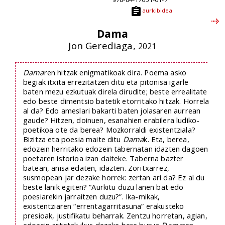
aurkibidea
Dama
Jon Gerediaga,
2021
Dama
ren hitzak enigmatikoak dira. Poema asko
begiak itxita errezitatzen ditu eta pitonisa igarle
baten mezu ezkutuak direla dirudite; beste errealitate
edo beste dimentsio batetik etorritako hitzak. Horrela
al da? Edo ameslari bakarti baten jolasaren aurrean
gaude? Hitzen, doinuen, esanahien erabilera ludiko-
poetikoa ote da berea? Mozkorraldi existentziala?
Bizitza eta poesia maite ditu
Dama
k. Eta, berea,
edozein herritako edozein tabernatan idazten dagoen
poetaren istorioa izan daiteke. Taberna bazter
batean, anisa edaten, idazten. Zoritxarrez,
susmopean jar dezake horrek: zertan ari da? Ez al du
beste lanik egiten? “Aurkitu duzu lanen bat edo
poesiarekin jarraitzen duzu?”. Ika-mikak,
existentziaren “errentagarritasuna” erakusteko
presioak, justifikatu beharrak. Zentzu horretan, agian,