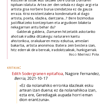
edozein artistak ikus dezake bere burua
Dama
ren
ispiluan islatuta. Artea zer den sekula ez dago argi eta
artista gisa norbere burua izendatzea ez da gauza
erraza. Krisi existentzialera kondenaturik al dago
artista, poeta, idazlea, dantzaria...? Bere bizimodua
justifikatzeko kontzeptuen eta argudioen bilaketa
nekagarrian aritu behar du?
Galderak galdera,
Dama
ren hitzetatik askotariko
ahotsak irudika ditzakegu: naturaren kantu
ahistorikoa, orakuluaren mezu ezkutua, ameslari
bakartia, artista anonimoa. Batera zein bestera izan,
hitz ederrak dira bereak, iradokitzaileak, hunkigarriak.
Iñigo Martinez Peña
kritikak:
Edith Sodergranen epitafioa
, Nagore Fernandez,
Berria
, 2021-10-17
«Ez da nolanahiko erronka idazleak esku
artean izan duena; ez da nolanahikoa izan,
ezta ere, Gerediagak aupada horri eman
dion erantzuna».