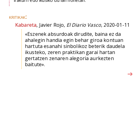
irakurri edo ikusiko du lan honetan.
kritikak:
Kabareta
, Javier Rojo,
El Diario Vasco
, 2020-01-11
«Eszenek absurdoak dirudite, baina ez da
ahalegin handia egin behar giroa kontuan
hartuta esanahi sinbolikoz beterik daudela
ikusteko, zeren praktikan garai hartan
gertatzen zenaren alegoria aurkezten
baitute».