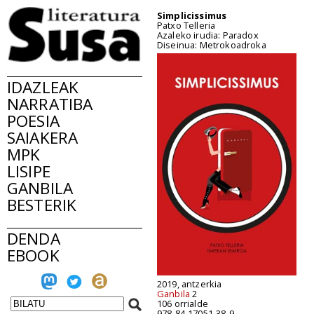
Simplicissimus
Patxo Telleria
Azaleko irudia: Paradox
Diseinua: Metrokoadroka
IDAZLEAK
NARRATIBA
POESIA
SAIAKERA
MPK
LISIPE
GANBILA
BESTERIK
DENDA
EBOOK
2019, antzerkia
Ganbila
2
106 orrialde
978-84-17051-38-9