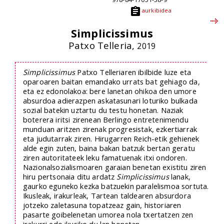
aurkibidea
Simplicissimus
Patxo Telleria,
2019
Simplicissimus
Patxo Telleriaren ibilbide luze eta
oparoaren baitan emandako urrats bat gehiago da,
eta ez edonolakoa: bere lanetan ohikoa den umore
absurdoa adierazpen askatasunari loturiko bulkada
sozial batekin uztartu du testu honetan. Naziak
boterera iritsi zirenean Berlingo entretenimendu
munduan aritzen zirenak progresistak, ezkertiarrak
eta judutarrak ziren. Hirugarren Reich-etik gehienek
alde egin zuten, baina bakan batzuk bertan geratu
ziren autoritateek leku famatuenak itxi ondoren.
Nazionalsozialismoaren garaian benetan existitu ziren
hiru pertsonaia ditu ardatz
Simplicissimus
lanak,
gaurko eguneko kezka batzuekin paralelismoa sortuta.
Ikusleak, irakurleak, Tartean taldearen absurdora
jotzeko zaletasuna topatzeaz gain, historiaren
pasarte goibelenetan umorea nola txertatzen zen