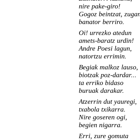
nire pake-giro!
Gogoz beintzat, zuga
banator berriro.
Oi! urrezko atedun
amets-baratz urdin!
Andre Poesi lagun,
natortzu errimin.
Begiak malkoz lauso,
biotzak poz-dardar...
ta erriko bidaso
buruak darakar.
Atzerrin dut yauregi,
txabola txikarra.
Nire goseren ogi,
begien nigarra.
Erri, zure gomuta