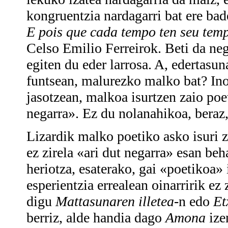
kongruentzia nardagarri bat ere bad
E pois que cada tempo ten seu temp
Celso Emilio Ferreirok. Beti da neg
egiten du eder larrosa. A, edertasun
funtsean, malurezko malko bat? Inoi
jasotzean, malkoa isurtzen zaio poet
negarra». Ez du nolanahikoa, beraz
Lizardik malko poetiko asko isuri 
ez zirela «ari dut negarra» esan beh
heriotza, esaterako, gai «poetikoa»
esperientzia errealean oinarririk ez
digu
Mattasunaren illetea
-n edo
Et
berriz, alde handia dago
Amona
ize