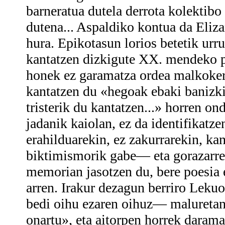
barneratua dutela derrota kolektibo
dutena... Aspaldiko kontua da Eliza
hura. Epikotasun lorios betetik ur
kantatzen dizkigute XX. mendeko po
honek ez garamatza ordea malkokeri
kantatzen du «hegoak ebaki banizki
tristerik du kantatzen...» horren on
jadanik kaiolan, ez da identifikatze
erahilduarekin, ez zakurrarekin, ka
biktimismorik gabe— eta gorazarre e
memorian jasotzen du, bere poesia 
arren. Irakur dezagun berriro Leku
bedi oihu ezaren oihuz— maluretan 
onartu», eta aitorpen horrek darama