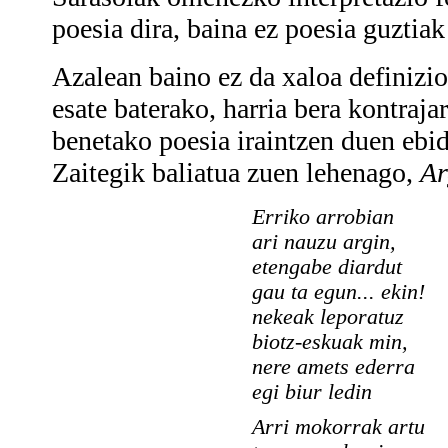
poesia dira, baina ez poesia guztiak
Azalean baino ez da xaloa definizio
esate baterako, harria bera kontraja
benetako poesia iraintzen duen ebid
Zaitegik baliatua zuen lehenago,
Ar
Erriko arrobian
ari nauzu argin,
etengabe diardut
gau ta egun... ekin!
nekeak leporatuz
biotz-eskuak min,
nere amets ederra
egi biur ledin
Arri mokorrak artu