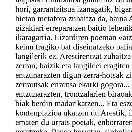
hori, garrantzitsua izanagatik, big
bietan metafora zuhaitza da, baina 
gizakiari erreparatzen baitio leheni
ikaragarria. Lizardiren poeman «aiz
keinu tragiko bat diseinatzeko bali
langilerik ez. Arestirentzat zuhaitz
zerran, baizik eta langileei eragite
entzunarazten digun zerra-hotsak zi
zerrautsak errautsa ekarki gogora...
entzunarazten, trontzalarien biraoa
biak berdin madarikatzen... Eta esz
kontenplazioa ukatzen du Arestik, i
ematen du urrats poetak, enborraren
neurtzeko. Pauso horretan, sinboli