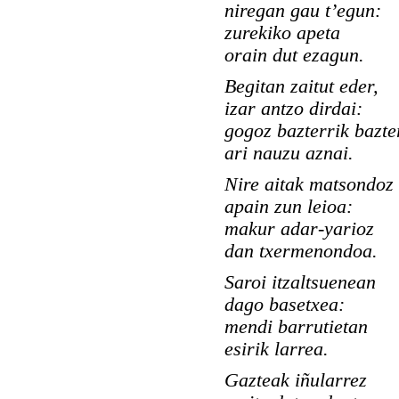
niregan gau t’egun:
zurekiko apeta
orain dut ezagun.
Begitan zaitut eder,
izar antzo dirdai:
gogoz bazterrik bazte
ari nauzu aznai.
Nire aitak matsondoz
apain zun leioa:
makur adar-yarioz
dan txermenondoa.
Saroi itzaltsuenean
dago basetxea:
mendi barrutietan
esirik larrea.
Gazteak iñularrez