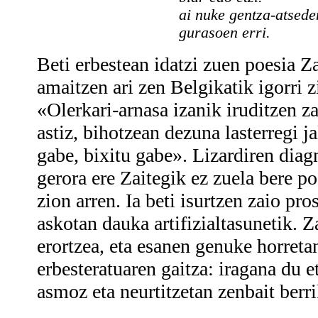
ai nuke gentza-atsede
gurasoen erri.
Beti erbestean idatzi zuen poesia Za
amaitzen ari zen Belgikatik igorri z
«Olerkari-arnasa izanik iruditzen za
astiz, bihotzean dezuna lasterregi ja
gabe, bixitu gabe». Lizardiren diag
gerora ere Zaitegik ez zuela bere p
zion arren. Ia beti isurtzen zaio pr
askotan dauka artifizialtasunetik. Z
erortzea, eta esanen genuke horretan
erbesteratuaren gaitza: iragana du e
asmoz eta neurtitzetan zenbait berri