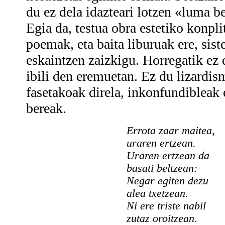
du ez dela idazteari lotzen «luma be
Egia da, testua obra estetiko konpli
poemak, eta baita liburuak ere, sis
eskaintzen zaizkigu. Horregatik ez
ibili den eremuetan. Ez du lizardis
fasetakoak direla, inkonfundibleak
bereak.
Errota zaar maitea,
uraren ertzean.
Uraren ertzean da
basati beltzean:
Negar egiten dezu
alea txetzean.
Ni ere triste nabil
zutaz oroitzean.