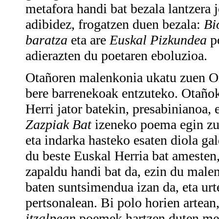
metafora handi bat bezala lantzera 
adibidez, frogatzen duen bezala:
Bi
baratza
eta are
Euskal Pizkundea
po
adierazten du poetaren eboluzioa.
Otañoren malenkonia ukatu zuen Ori
bere barrenekoak entzuteko. Otañok
Herri jator batekin, presabinianoa, 
Zazpiak Bat
izeneko poema egin zue
eta indarka hasteko esaten diola ga
du beste Euskal Herria bat amesten,
zapaldu handi bat da, ezin du malen
baten suntsimendua izan da, eta urt
pertsonalean. Bi polo horien artean
itzalpean
poemek hartzen duten mend