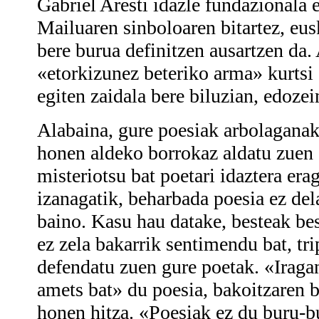
Gabriel Aresti idazle fundazionala 
Mailuaren sinboloaren bitartez, eusk
bere burua definitzen ausartzen da. 
«etorkizunez beteriko arma» kurtsi 
egiten zaidala bere biluzian, edozein
Alabaina, gure poesiak arbolagana
honen aldeko borrokaz aldatu zuen 
misteriotsu bat poetari idaztera era
izanagatik, beharbada poesia ez del
baino. Kasu hau datake, besteak be
ez zela bakarrik sentimendu bat, tr
defendatu zuen gure poetak. «Iragan
amets bat» du poesia, bakoitzaren b
honen hitza. «Poesiak ez du buru-bu