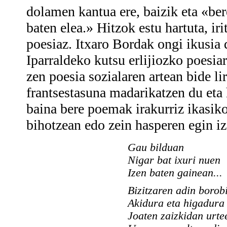
dolamen kantua ere, baizik eta «bere
baten elea.» Hitzok estu hartuta, ir
poesiaz. Itxaro Bordak ongi ikusia
Iparraldeko kutsu erlijiozko poesia
zen poesia sozialaren artean bide li
frantsestasuna madarikatzen du eta h
baina bere poemak irakurriz ikasik
bihotzean edo zein hasperen egin iz
Gau bilduan
Nigar bat ixuri nuen
Izen baten gainean...
Bizitzaren adin borob
Akidura eta higadura
Joaten zaizkidan urte