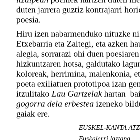
duten jarrera guztiz kontrajarri hor
poesia.
Hiru izen nabarmenduko nituzke ni
Etxebarria eta Zaitegi, eta azken ha
alegia, sorrarazi ohi duen poesiaren
hizkuntzaren hotsa, galdutako lagu
koloreak, herrimina, malenkonia, et
poeta exiliatuen prototipoa izan g
itzulitako
Lau Gartzelak
hartan bai
gogorra dela erbestea
izeneko bild
gaiak ere.
EUSKEL-KANTA ATZ
Euskalerri laztana,