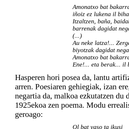
Amonatxo bat bakarr
iñoiz ez lukena il biha
Itzaltzen, baña, baida
barrenak dagidat neg
(...)
Au neke latza!... Zerg
biyotzak dagidat nega
Amonatxo bat bakarra
Ene!... eta berak... il
Hasperen hori posea da, lantu artif
arren. Poesiaren gehiegiak, izan ere
negartia da, malkoa ezkutatzen du d
1925ekoa zen poema. Modu errealis
geroago:
Ol bat yaso ta ikusi