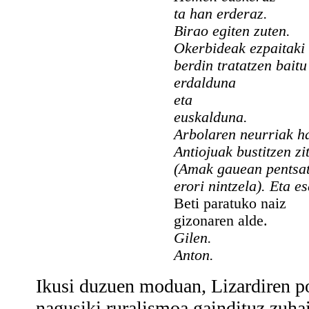
ta han erderaz.
Birao egiten zuten.
Okerbideak ezpaitaki 
berdin tratatzen baitu
erdalduna
eta
euskalduna.
Arbolaren neurriak ha
Antiojuak bustitzen zi
(Amak gauean pentsat
erori nintzela). Eta e
Beti paratuko naiz
gizonaren alde.
Gilen.
Anton.
Ikusi duzuen moduan, Lizardiren poe
nagusiki ruralismoa gaindituz zuha