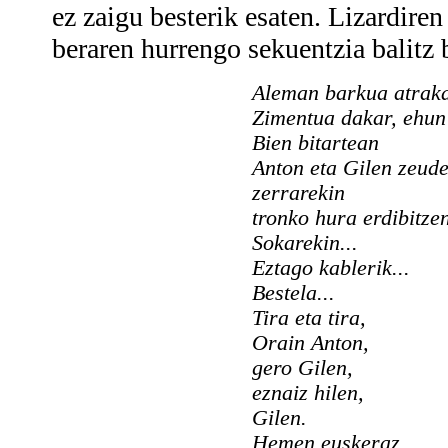
ez zaigu besterik esaten. Lizardire
beraren hurrengo sekuentzia balitz 
Aleman barkua atraka
Zimentua dakar, ehun 
Bien bitartean
Anton eta Gilen zeud
zerrarekin
tronko hura erdibitze
Sokarekin...
Eztago kablerik...
Bestela...
Tira eta tira,
Orain Anton,
gero Gilen,
eznaiz hilen,
Gilen.
Hemen euskeraz