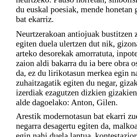
du euskal poesiak, mende honetan g
bat ekarriz.
Neurtzerakoan antiojuak bustitzen z
egiten duela ulertzen dut nik, gizo
arteko desorekak amorratuta, inpot
zaion aldi bakarra du ia bere obra o
da, ez du lirikotasun merkea egin n
zuhaitzagatik egiten du negar, gizak
izerdiak ezagutzen dizkien gizakien
alde dagoelako: Anton, Gilen.
Arestik modernotasun bat ekarri zue
negarra desagertu egiten da, malkoa
egin nahi duela lantua, kontestazio