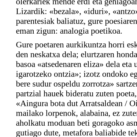
olerkariek mende erdi eta gehiagoa
Lizardik: «bezala», «iduri», «antz
parentesiak baliatuz, gure poesiare
eman zigun: analogia poetikoa.
Gure poetaren aurkikuntza horri esk
den neskatxa dela; elurtzaren honda
basoa «atsedenaren eliza» dela eta 
igarotzeko ontzia»; izotz ondoko e
bere sudur ospeldu zorrotza» sartze
partzial hauek bideratu zuten poeta
«Aingura bota dut Arratsaldean / Oi
mailako lorpenok, alabaina, ez zut
aholkatu moduan beti goragoko asmo
gutiago dute, metafora baliabide te