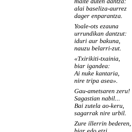
maite duten dantza:
alai baseliza-aurrez
dager enparantza.
Yoale-ots ezauna
urrundikan dantzut:
iduri aur bakuna,
nauzu belarri-zut.
«Txirikiti-txainia,
biar igandea:
Ai nuke kantaria,
nire tripa asea».
Gau-ametsaren zeru!
Sagastian nabil...
Bai zutela ao-keru,
sagarrak nire urbil.
Zure illerrin bederen,
biar edo etzi.