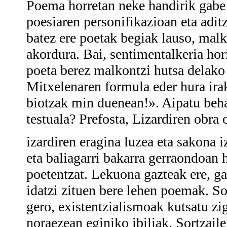
Poema horretan neke handirik gabe 
poesiaren personifikazioan eta aditz
batez ere poetak begiak lauso, mal
akordura. Bai, sentimentalkeria hori
poeta berez malkontzi hutsa delako 
Mitxelenaren formula eder hura iraku
biotzak min duenean!». Aipatu beha
testuala? Prefosta, Lizardiren obra 
izardiren eragina luzea eta sakona i
eta baliagarri bakarra gerraondoan 
poetentzat. Lekuona gazteak ere, g
idatzi zituen bere lehen poemak. S
gero, existentzialismoak kutsatu zig
noraezean eginiko ibiliak. Sortzail