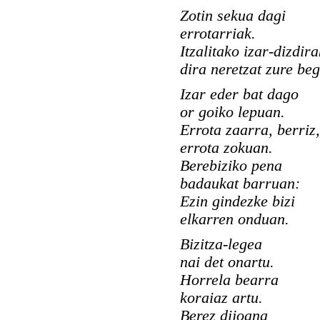
Zotin sekua dagi
errotarriak.
Itzalitako izar-dizdira
dira neretzat zure beg
Izar eder bat dago
or goiko lepuan.
Errota zaarra, berriz,
errota zokuan.
Berebiziko pena
badaukat barruan:
Ezin gindezke bizi
elkarren onduan.
Bizitza-legea
nai det onartu.
Horrela bearra
koraiaz artu.
Berez dijoana