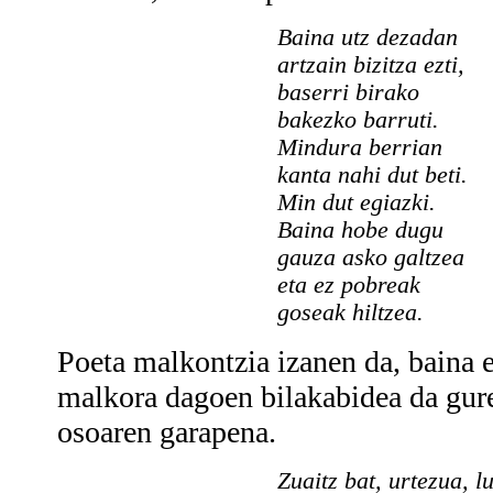
Baina utz dezadan
artzain bizitza ezti,
baserri birako
bakezko barruti.
Mindura berrian
kanta nahi dut beti.
Min dut egiazki.
Baina hobe dugu
gauza asko galtzea
eta ez pobreak
goseak hiltzea.
Poeta malkontzia izanen da, baina e
malkora dagoen bilakabidea da gure
osoaren garapena.
Zuaitz bat, urtezua, l