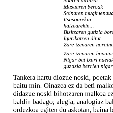
Soaren dirdirak
Musuaren beroak
Soinaren mugimendu
Itsasoarekin
haizearekin...
Bizitzaren gutizia bo
Igurikatzen ditut
Zure izenaren haraindi
Zure izenaren honain
Nigar bat ixuri nuelak
guztizia berrien nigar
Tankera hartu diozue noski, poetak 
baitu min. Oinazea ez da beti malko
didazue noski bihotzaren malkoa ez
baldin badago; alegia, analogiaz ba
ordezkoa egiten du askotan, baina 