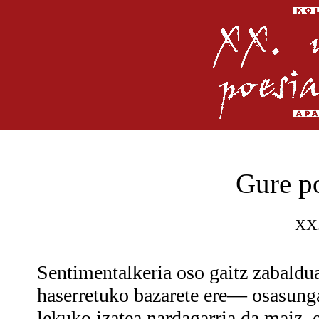
Gure p
XX.
Sentimentalkeria oso gaitz zabaldu
haserretuko bazarete ere— osasunga
lekuko izatea nardagarria da maiz, e