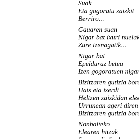
Suak
Eta gogoratu zaizkit
Berriro...
Gauaren suan
Nigar bat ixuri nuela
Zure izenagatik...
Nigar bat
Epelduraz betea
Izen gogoratuen niga
Bizitzaren gutizia bor
Hats eta izerdi
Heltzen zaizkidan el
Urrunean ageri diren 
Bizitzaren gutizia bor
Nonbaiteko
Elearen hitzak