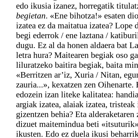
edo ikusia izanez, horregatik titula
begietan
. «Ene bihotza!» esaten di
izatea ez da maitatua izatea? Lope 
begi ederrok / ene laztana / katibur
dugu. Ez al da honen aldaera bat 
letra hura? Maitearen begiak oso gai
liluratzeko baitira begiak, baita mi
«Berritzen ar’iz, Xuria / Nitan, egu
zauria...», kexatzen zen Oihenarte.
edozein izan liteke kalitatea: handia
argiak izatea, alaiak izatea, tristeak
gizentzen behia? Eta alderaketaren 
dizuet maitemindua beti «itsuturik»
ikusten. Edo ez duela ikusi beharri