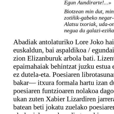
Egun Aundirarte!...»
Biotzean min dut, min 
zotiñik-gabeko negar
Alatsu txoriak, uda-o
negua du galazi-eziña
Abadiak antolaturiko Lore Joko hai
euskaldun, bai aspaldikoa / egunda
zion Elizanburuk arbola bati. Lizen
epaimahaiak behintzat juzku estua 
ez dutela-eta. Poesiaren librotasu
bakar— itxura formala hartu izan d
poesiaren funtzioaren nolakoa dago 
ukan zuten Xabier Lizardiren jarrer
batean beti jokatu zuelako poesiare