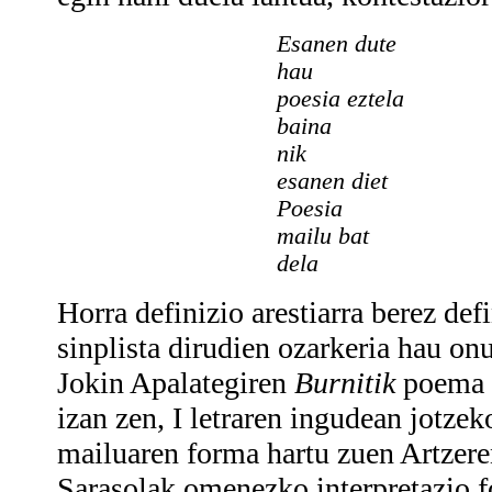
Esanen dute
hau
poesia eztela
baina
nik
esanen diet
Poesia
mailu bat
dela
Horra definizio arestiarra berez def
sinplista dirudien ozarkeria hau on
Jokin Apalategiren
Burnitik
poema l
izan zen, I letraren ingudean jotzek
mailuaren forma hartu zuen Artzer
Sarasolak omenezko interpretazio f