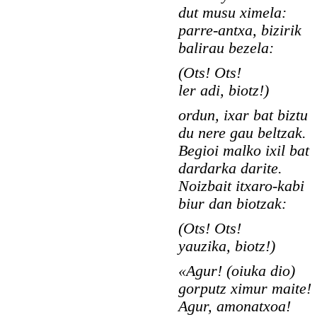
dut musu ximela:
parre-antxa, bizirik
balirau bezela:
(Ots! Ots!
ler adi, biotz!)
ordun, ixar bat biztu
du nere gau beltzak.
Begioi malko ixil bat
dardarka darite.
Noizbait itxaro-kabi
biur dan biotzak:
(Ots! Ots!
yauzika, biotz!)
«Agur! (oiuka dio)
gorputz ximur maite!
Agur, amonatxoa!