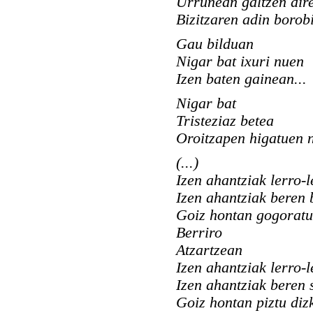
Urrunean galtzen dir
Bizitzaren adin borob
Gau bilduan
Nigar bat ixuri nuen
Izen baten gainean...
Nigar bat
Tristeziaz betea
Oroitzapen higatuen 
(...)
Izen ahantziak lerro-l
Izen ahantziak beren 
Goiz hontan gogoratu 
Berriro
Atzartzean
Izen ahantziak lerro-l
Izen ahantziak beren
Goiz hontan piztu dizk