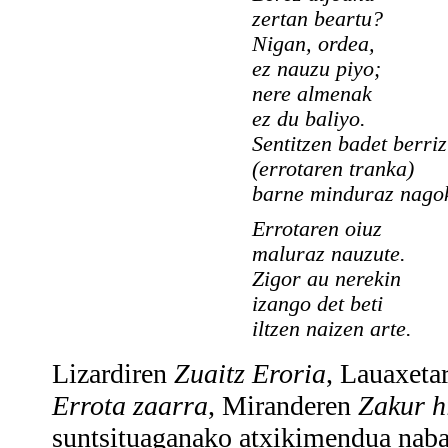
zertan beartu?
Nigan, ordea,
ez nauzu piyo;
nere almenak
ez du baliyo.
Sentitzen badet berri
(errotaren tranka)
barne minduraz nagok
Errotaren oiuz
maluraz nauzute.
Zigor au nerekin
izango det beti
iltzen naizen arte.
Lizardiren
Zuaitz Eroria
, Lauaxeta
Errota zaarra
, Miranderen
Zakur hi
suntsituaganako atxikimendua nabar