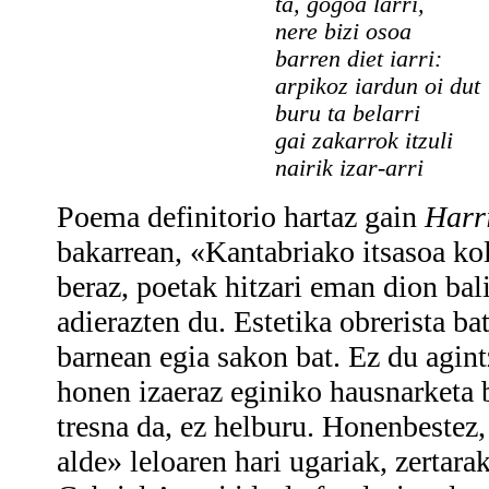
ta, gogoa larri,
nere bizi osoa
barren diet iarri:
arpikoz iardun oi dut
buru ta belarri
gai zakarrok itzuli
nairik izar-arri
Poema definitorio hartaz gain
Harri
bakarrean, «Kantabriako itsasoa ko
beraz, poetak hitzari eman dion ba
adierazten du. Estetika obrerista b
barnean egia sakon bat. Ez du agin
honen izaeraz eginiko hausnarketa b
tresna da, ez helburu. Honenbestez, 
alde» leloaren hari ugariak, zertara