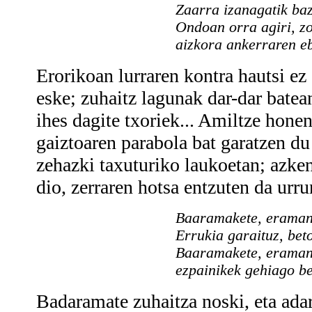
Zaarra izanagatik ba
Ondoan orra agiri, z
aizkora ankerraren eb
Erorikoan lurraren kontra hautsi ez 
eske; zuhaitz lagunak dar-dar batea
ihes dagite txoriek... Amiltze hone
gaiztoaren parabola bat garatzen du
zehazki taxuturiko laukoetan; azken
dio, zerraren hotsa entzuten da urru
Baaramakete, eraman, 
Errukia garaituz, bet
Baaramakete, eraman!
ezpainikek gehiago b
Badaramate zuhaitza noski, eta ada