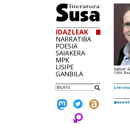
IDAZLEAK
NARRATIBA
POESIA
SAIAKERA
MPK
LISIPE
Xabier 
GANBILA
1964, Be
Literatu
@xme64