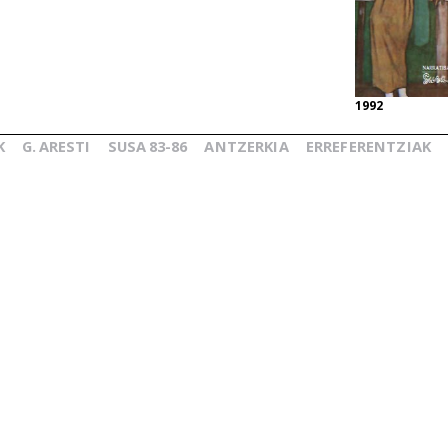
1992
K
G.
ARESTI
SUSA
83-86
ANTZERKIA
ERREFERENTZIAK
_
_