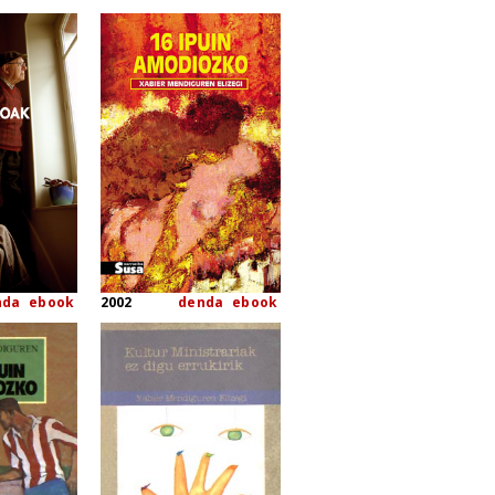
nda
ebook
2002
denda
ebook