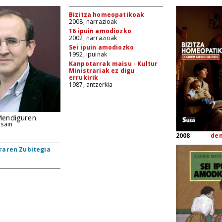
Bizitza homeopatikoak
2008, narrazioak
16 ipuin amodiozko
2002, narrazioak
Sei ipuin amodiozko
1992, ipuinak
Kanpotarrak maisu - Kultur
Ministrariak ez digu
errukirik
1987, antzerkia
Mendiguren
asain
2008
de
raren Zubitegia