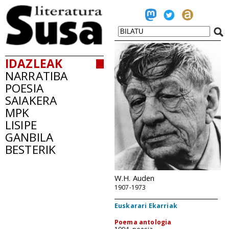
IDAZLEAK
NARRATIBA
POESIA
SAIAKERA
MPK
LISIPE
GANBILA
BESTERIK
W.H. Auden
1907-1973
Euskarari Ekarriak
Poema antologia