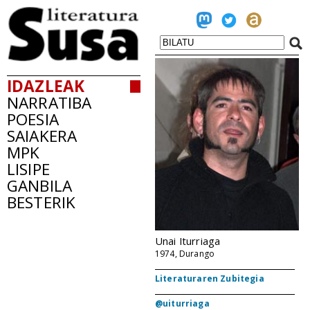
IDAZLEAK
NARRATIBA
POESIA
SAIAKERA
MPK
LISIPE
GANBILA
BESTERIK
Unai Iturriaga
1974, Durango
Literaturaren Zubitegia
@uiturriaga