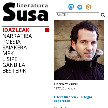
IDAZLEAK
NARRATIBA
POESIA
SAIAKERA
MPK
LISIPE
GANBILA
BESTERIK
Harkaitz Zubiri
1977, Donostia
Literaturaren Zubitegia
erdaretan