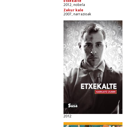
Etxekalte
2012, nobela
Zakur kale
2007, narrazioak
2012