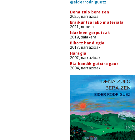
@eiderrodriguetz
Dena zulo bera zen
2025, narrazioa
Eraikuntzarako materiala
2021, nobela
Idazleen gorputzak
2019, saiakera
Bihotz handiegia
2017, narrazioak
Haragia
2007, narrazioak
Eta handik gutxira gaur
2004, narrazioak