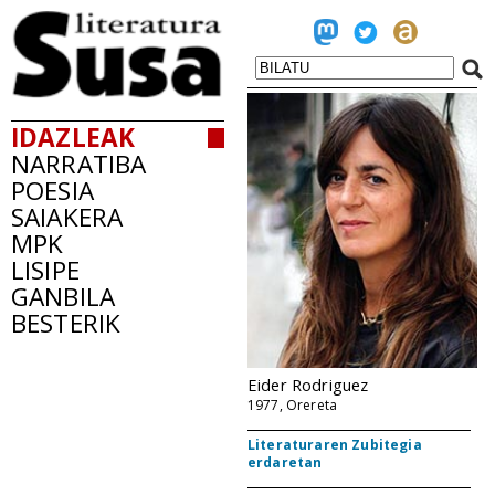
IDAZLEAK
NARRATIBA
POESIA
SAIAKERA
MPK
LISIPE
GANBILA
BESTERIK
Eider Rodriguez
1977, Orereta
Literaturaren Zubitegia
erdaretan