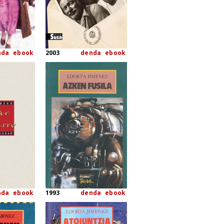
nda
ebook
2003
denda
ebook
nda
ebook
1993
denda
ebook