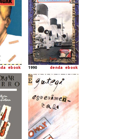
nda
ebook
1990
denda
ebook