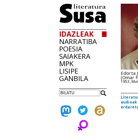
IDAZLEAK
NARRATIBA
POESIA
SAIAKERA
MPK
LISIPE
Edorta 
GANBILA
(Omar N
1953, Mu
Literatu
audioak
erdaret