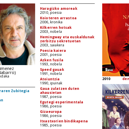
Haragizko amoreak
2010, poesia
Koioteren arrastoa
2006, kronika
Kilkerren hotsak
2003, nobela
Hemingway eta euskaldunak
zerbitzu sekretuetan
2003, saiakera
Poesia kaiera
2001, poesia
Azken fusila
1993, nobela
Jimenez
Speed gauak
abarro)
1991, nobela
ndaka
2010
de
Atoiuntzia
1990, ipuinak
Gaua zulatzen duten
raren Zubitegia
ahausietan
1987, poesia
an
Egutegi esperimentala
1986, poesia
Gizaeuropa
1986, poesia
Itxastxorien bindikapena
1985, poesia