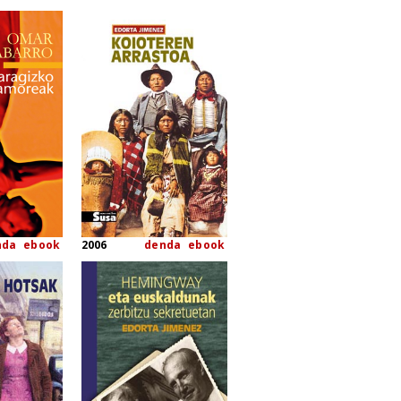
nda
ebook
2006
denda
ebook