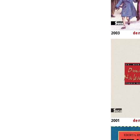
2003
de
2001
de