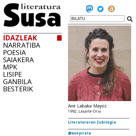
IDAZLEAK
NARRATIBA
POESIA
SAIAKERA
MPK
LISIPE
GANBILA
BESTERIK
Ane Labaka Mayoz
1992, Lasarte-Oria
Literaturaren Zubitegia
@anepirata