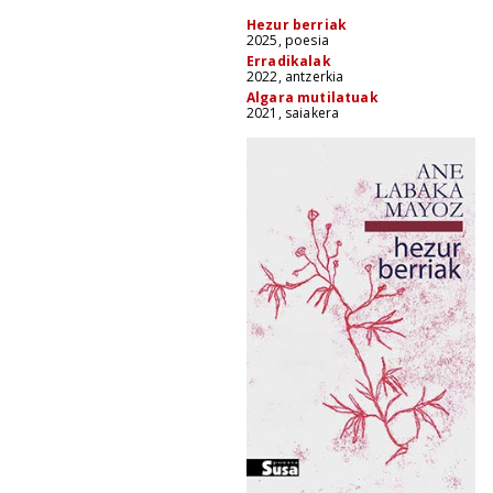
Hezur berriak
2025, poesia
Erradikalak
2022, antzerkia
Algara mutilatuak
2021, saiakera