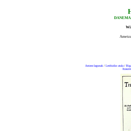
DANEMA
Wi
Ametzag
Antzez-lagunak
/
Lenbiziko atala
/
Biga
Itzaurre