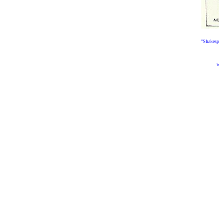
"Shakespe
w