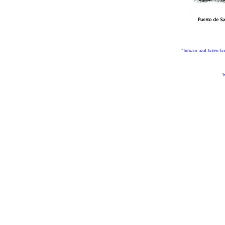
"Intxaur azal baten b
w