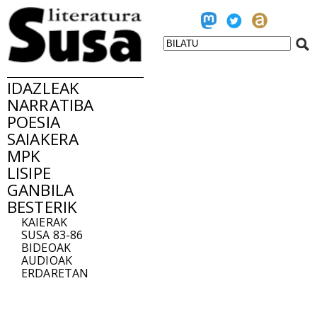
IDAZLEAK
NARRATIBA
POESIA
SAIAKERA
MPK
LISIPE
GANBILA
BESTERIK
KAIERAK
SUSA 83-86
BIDEOAK
AUDIOAK
ERDARETAN